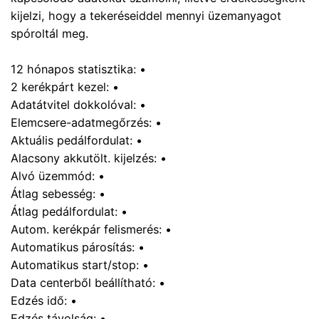
kijelzi, hogy a tekeréseiddel mennyi üzemanyagot
spóroltál meg.
12 hónapos statisztika: •
2 kerékpárt kezel: •
Adatátvitel dokkolóval: •
Elemcsere-adatmegőrzés: •
Aktuális pedálfordulat: •
Alacsony akkutölt. kijelzés: •
Alvó üzemmód: •
Átlag sebesség: •
Átlag pedálfordulat: •
Autom. kerékpár felismerés: •
Automatikus párosítás: •
Automatikus start/stop: •
Data centerből beállítható: •
Edzés idő: •
Edzés távolság: •