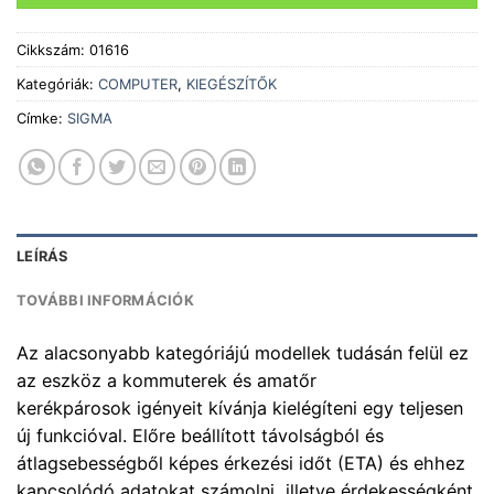
Cikkszám:
01616
Kategóriák:
COMPUTER
,
KIEGÉSZÍTŐK
Címke:
SIGMA
LEÍRÁS
TOVÁBBI INFORMÁCIÓK
Az alacsonyabb kategóriájú modellek tudásán felül ez
az eszköz a kommuterek és amatőr
kerékpárosok igényeit kívánja kielégíteni egy teljesen
új funkcióval. Előre beállított távolságból és
átlagsebességből képes érkezési időt (ETA) és ehhez
kapcsolódó adatokat számolni, illetve érdekességként