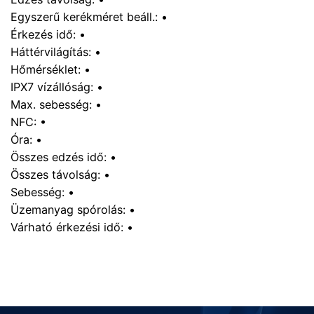
Egyszerű kerékméret beáll.: •
Érkezés idő: •
Háttérvilágítás: •
Hőmérséklet: •
IPX7 vízállóság: •
Max. sebesség: •
NFC: •
Óra: •
Összes edzés idő: •
Összes távolság: •
Sebesség: •
Üzemanyag spórolás: •
Várható érkezési idő: •