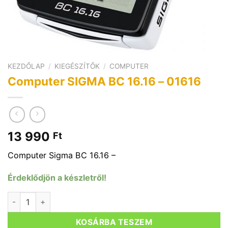
KEZDŐLAP
/
KIEGÉSZÍTŐK
/
COMPUTER
Computer SIGMA BC 16.16 – 01616
13 990
Ft
Computer Sigma BC 16.16 –
Érdeklődjön a készletről!
Computer SIGMA BC 16.16 - 01616 mennyiség
KOSÁRBA TESZEM