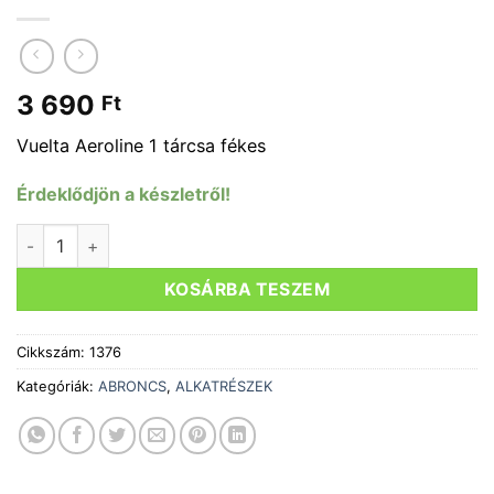
3 690
Ft
Vuelta Aeroline 1 tárcsa fékes
Érdeklődjön a készletről!
ABRONCS 26" MTB DISC mennyiség
KOSÁRBA TESZEM
Cikkszám:
1376
Kategóriák:
ABRONCS
,
ALKATRÉSZEK