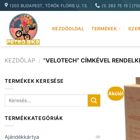
Skip
1203 BUDAPEST, TÖRÖK FLÓRIS U. 13.
(1) 283 75 15 | (70
to
content
KEZDŐOLDAL
TERMÉKEK
SZER
KEZDŐLAP
/
“VELOTECH” CÍMKÉVEL RENDELK
TERMÉKEK KERESÉSE
Akció!
Keresés
a
következőre:
TERMÉKKATEGÓRIÁK
Ajándékkártya
(4)