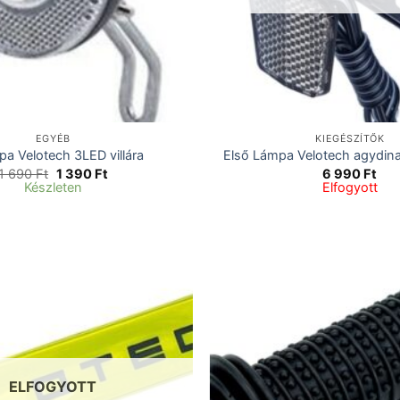
EGYÉB
KIEGÉSZÍTŐK
a Velotech 3LED villára
Első Lámpa Velotech agydi
Original
Current
1 690
Ft
1 390
Ft
6 990
Ft
price
price
Készleten
Elfogyott
was:
is:
1
1
690 Ft.
390 Ft.
ELFOGYOTT