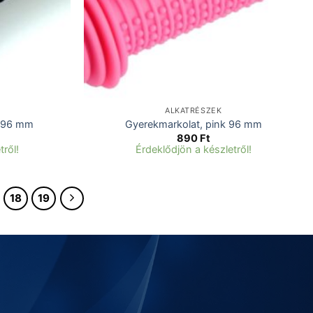
ALKATRÉSZEK
e 96 mm
Gyerekmarkolat, pink 96 mm
890
Ft
tről!
Érdeklődjön a készletről!
18
19