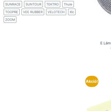
SUNRACE
SUNTOUR
TEKTRO
Thule
TOOPRE
VEE RUBBER
VELOTECH
Xlc
ZOOM
E Lámp
Akció!