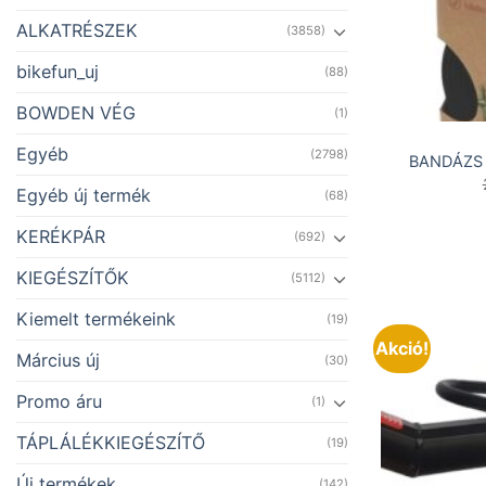
ALKATRÉSZEK
(3858)
bikefun_uj
(88)
BOWDEN VÉG
(1)
Egyéb
(2798)
BANDÁZS
Egyéb új termék
(68)
KERÉKPÁR
(692)
KIEGÉSZÍTŐK
(5112)
Kiemelt termékeink
(19)
Akció!
Március új
(30)
Promo áru
(1)
TÁPLÁLÉKKIEGÉSZÍTŐ
(19)
Új termékek
(142)