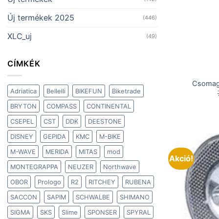
Új termékek 2025
(446)
XLC_uj
(49)
CÍMKÉK
Csomagt
Adriatica
Bellelli
BIKEFUN
Biketrade
BRYTON
COMPASS
CONTINENTAL
CSEPEL
CST
DDK
DEESTONE
DISNEY
GEPIDA
KMC
M-BIKE
M-WAVE
MERIDA
MITAS
mod
Akció!
MONTEGRAPPA
NEUZER
Northwave
OBOR
Prologo
R2
RITCHEY
RUBENA
SACCON
SAPIM
SCHWALBE
SHIMANO
SIGMA
SKS
Slime
SPONSER
SPYRAL