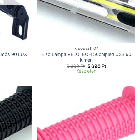
KIEGÉSZÍTŐK
Első Lámpa VELOTECH 50chipled USB 60
namós 90 LUX
lumen
Original
Current
6 390
Ft
5 690
Ft
price
price
Készleten
was:
is:
6
5
390 Ft.
690 Ft.