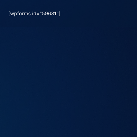
[wpforms id="59631"]