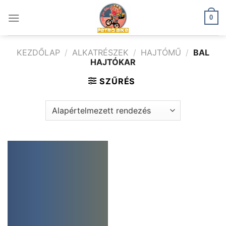
Skip
to
0
content
KEZDŐLAP
/
ALKATRÉSZEK
/
HAJTÓMŰ
/
BAL
HAJTÓKAR
SZŰRÉS