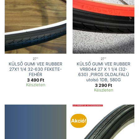
27"
27"
KÜLSŐ GUMI VEE RUBBER
KÜLSŐ GUMI VEE RUBBER
27X1 1/4 32-630 FEKETE-
VRB044 27 X 1 1/4 (32-
FEHÉR
630) ,PIROS OLDALFALÚ
utolsó 1DB, 580G
3 490
Ft
Készleten
3 290
Ft
Készleten
Akció!