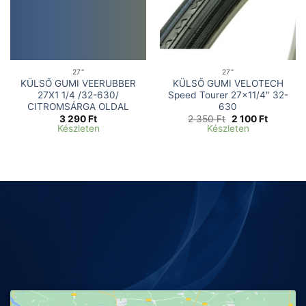
27"
27"
KÜLSŐ GUMI VEERUBBER
KÜLSŐ GUMI VELOTECH
27X1 1/4 /32-630/
Speed Tourer 27×11/4″ 32-
CITROMSÁRGA OLDAL
630
Original
Current
3 290
Ft
2 350
Ft
2 100
Ft
price
price
Készleten
Készleten
was:
is:
2
2
350 Ft.
100 Ft.