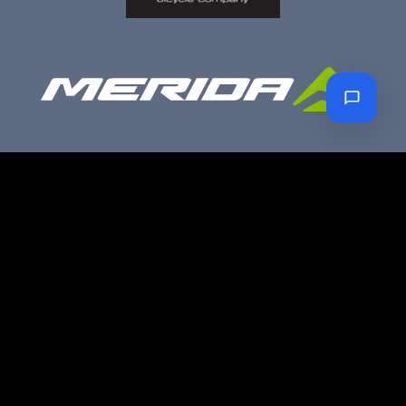
Petro Bike Kerékpár üzlet és szerviz
Cím:
1203 Budapest, Török Flóris u. 13.
Telefon:
70 947 3786
Email:
petroczyh@gmail.com