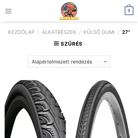
Skip
to
0
content
KEZDŐLAP
/
ALKATRÉSZEK
/
KÜLSŐ GUMI
/
27"
SZŰRÉS