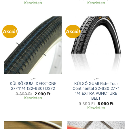
price
price
Készleten
Készleten
was:
is:
9
9
990 Ft.
490 Ft.
Akció!
Akció!
27"
27"
KÜLSŐ GUMI DEESTONE
KÜLSŐ GUMI Ride Tour
27×11/4 (32-630) D272
Continental 32-630 27×1
1/4 EXTRA PUNCTURE
Original
Current
3 390
Ft
2 990
Ft
price
price
Készleten
BELT
was:
is:
Original
Current
9 390
Ft
8 990
Ft
3
2
price
price
Készleten
390 Ft.
990 Ft.
was:
is:
9
8
390 Ft.
990 Ft.