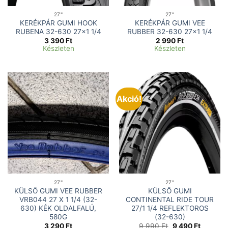
27"
27"
KERÉKPÁR GUMI HOOK
KERÉKPÁR GUMI VEE
RUBENA 32-630 27×1 1/4
RUBBER 32-630 27×1 1/4
3 390
Ft
2 990
Ft
Készleten
Készleten
Akció!
27"
27"
KÜLSŐ GUMI VEE RUBBER
KÜLSŐ GUMI
VRB044 27 X 1 1/4 (32-
CONTINENTAL RIDE TOUR
630) KÉK OLDALFALÚ,
27/1 1/4 REFLEKTOROS
580G
(32-630)
Original
Current
3 290
Ft
9 990
Ft
9 490
Ft