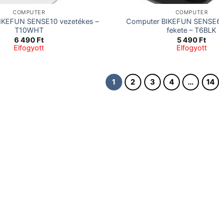
COMPUTER
COMPUTER
IKEFUN SENSE10 vezetékes –
Computer BIKEFUN SENSE6
T10WHT
fekete – T6BLK
6 490
Ft
5 490
Ft
Elfogyott
Elfogyott
1
2
3
4
…
14