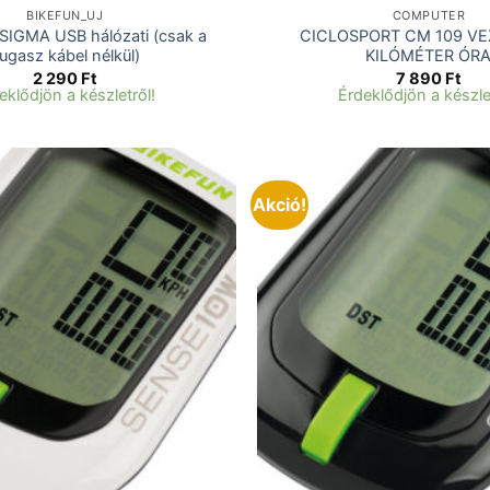
BIKEFUN_UJ
COMPUTER
 SIGMA USB hálózati (csak a
CICLOSPORT CM 109 V
ugasz kábel nélkül)
KILÓMÉTER ÓR
2 290
Ft
7 890
Ft
eklődjön a készletről!
Érdeklődjön a készle
Akció!