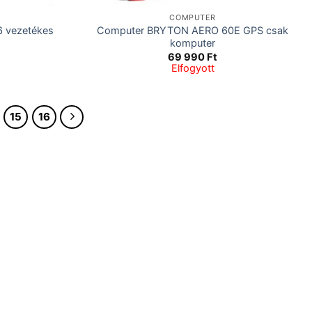
COMPUTER
 vezetékes
Computer BRYTON AERO 60E GPS csak
komputer
69 990
Ft
Elfogyott
15
16