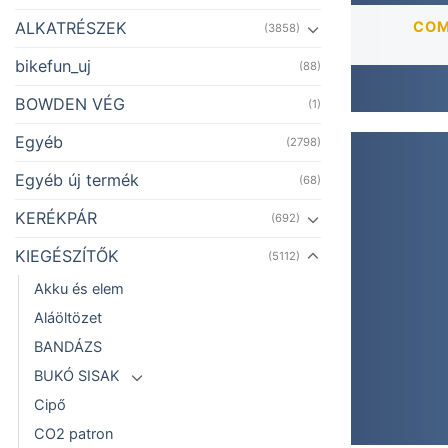
COM
ALKATRÉSZEK
(3858)
bikefun_uj
(88)
BOWDEN VÉG
(1)
Egyéb
(2798)
Egyéb új termék
(68)
KERÉKPÁR
(692)
KIEGÉSZÍTŐK
(5112)
Akku és elem
Aláöltözet
BANDÁZS
BUKÓ SISAK
Cipő
CO2 patron