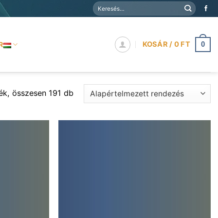
Keresés
a
következőre:
KOSÁR /
0
FT
R
0
ék, összesen 191 db