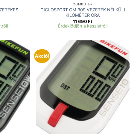
COMPUTER
EZETÉKES
CICLOSPORT CM 309 VEZETÉK NÉLKÜLI
A
KILÓMÉTER ÓRA
11 690
Ft
tről!
Érdeklődjön a készletről!
Akció!