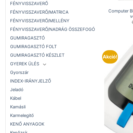
FÉNYVISSZAVERŐ
Computer 
FÉNYVISSZAVERŐ/MATRICA
v
FÉNYVISSZAVERŐ/MELLÉNY
FÉNYVISSZAVERŐ/NADRÁG ÖSSZEFOGÓ
GUMIRAGASZTÓ
GUMIRAGASZTÓ FOLT
GUMIRAGASZTÓ KÉSZLET
Akció!
GYEREK ÜLÉS
Gyorszár
INDEX-IRÁNYJELZŐ
Jeladó
Kábel
Kamásli
Karmelegitő
KENŐ ANYAGOK
Kenőzsír