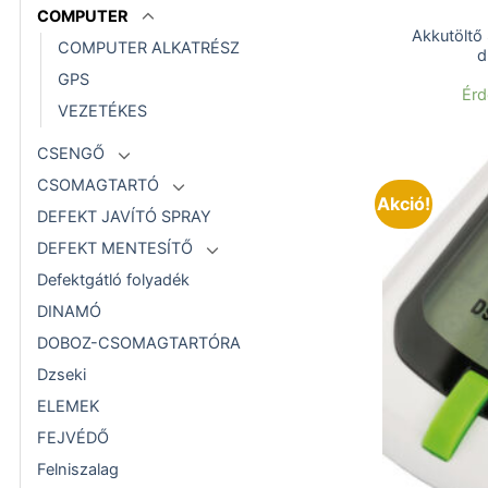
COMPUTER
Akkutöltő
COMPUTER ALKATRÉSZ
d
GPS
Érd
VEZETÉKES
CSENGŐ
CSOMAGTARTÓ
Akció!
DEFEKT JAVÍTÓ SPRAY
DEFEKT MENTESÍTŐ
Defektgátló folyadék
DINAMÓ
DOBOZ-CSOMAGTARTÓRA
Dzseki
ELEMEK
FEJVÉDŐ
Felniszalag