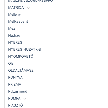
MASZKBA SZŰRŐ-RESPRO
MATRICA
Mellény
Mellkaspánt
Mez
Nadrág
NYEREG
NYEREG HUZAT gél
NYOMKÖVETŐ
Olaj
OLDALTÁMASZ
PONYVA
PRIZMA
Pulzusmérő
PUMPA
RIASZTÓ