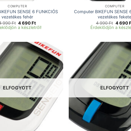
COMPUTER
COMPUTER
BIKEFUN SENSE 6 FUNKCIÓS
Computer BIKEFUN SENSE 
vezetékes fehér
vezetékes feket
Original
Current
Original
4 990
Ft
4 690
Ft
4 990
Ft
4 690
price
price
price
eklődjön a készletről!
Érdeklődjön a készle
was:
is:
was:
4
4
4
990 Ft.
690 Ft.
990 Ft.
ELFOGYOTT
ELFOGYOTT