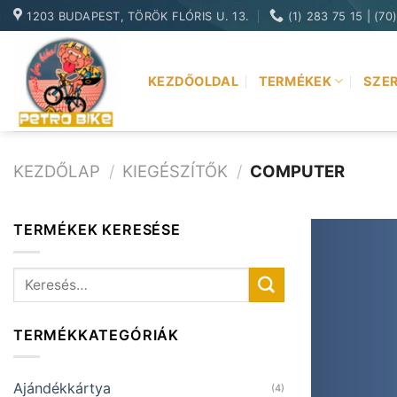
Skip
1203 BUDAPEST, TÖRÖK FLÓRIS U. 13.
(1) 283 75 15 | (70
to
content
KEZDŐOLDAL
TERMÉKEK
SZER
KEZDŐLAP
/
KIEGÉSZÍTŐK
/
COMPUTER
TERMÉKEK KERESÉSE
Keresés
a
következőre:
TERMÉKKATEGÓRIÁK
Ajándékkártya
(4)