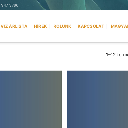
) 947 3786
VIZ ÁRLISTA
HÍREK
RÓLUNK
KAPCSOLAT
MAGYA
1–12 term