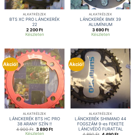
ALKATRÉSZEK
ALKATRÉSZEK
BTS XC PRO LÁNCKERÉK
LÁNCKERÉK BMX 39
22
ALUMÍNIUM
2 200
Ft
3 690
Ft
Készleten
Készleten
Akció!
Akció!
ALKATRÉSZEK
ALKATRÉSZEK
LÁNCKERÉK BTS HC PRO
LÁNCKERÉK SHIMANO 44
38 ARANY SZÍN !!
FOGSZÁM 9-es FEKETE
LÁNCVÉDŐ FURATTAL
Original
Current
4 900
Ft
3 890
Ft
price
price
Készleten
Original
Current
4 890
Ft
4 490
Ft