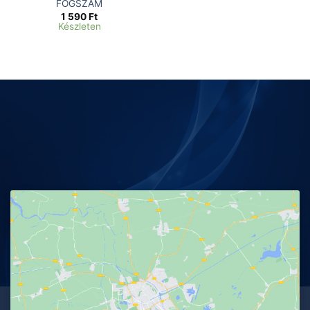
FOGSZÁM
1 590
Ft
Készleten