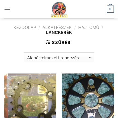
Skip
to
0
content
KEZDŐLAP
/
ALKATRÉSZEK
/
HAJTÓMŰ
/
LÁNCKERÉK
SZŰRÉS