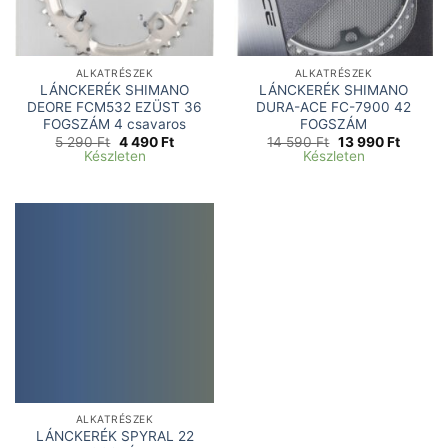
ALKATRÉSZEK
ALKATRÉSZEK
LÁNCKERÉK SHIMANO
LÁNCKERÉK SHIMANO
DEORE FCM532 EZÜST 36
DURA-ACE FC-7900 42
FOGSZÁM 4 csavaros
FOGSZÁM
Original
Current
Original
Current
5 290
Ft
4 490
Ft
14 590
Ft
13 990
Ft
price
price
price
price
Készleten
Készleten
was:
is:
was:
is:
5
4
14
13
290 Ft.
490 Ft.
590 Ft.
990 Ft.
ALKATRÉSZEK
LÁNCKERÉK SPYRAL 22