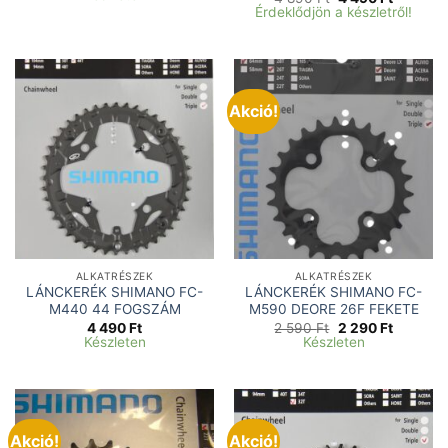
was:
is:
price
price
Érdeklődjön a készletről!
4
3
was:
is:
900 Ft.
890 Ft.
4
4
890 Ft.
490 Ft.
Akció!
ALKATRÉSZEK
ALKATRÉSZEK
LÁNCKERÉK SHIMANO FC-
LÁNCKERÉK SHIMANO FC-
M440 44 FOGSZÁM
M590 DEORE 26F FEKETE
Original
Current
4 490
Ft
2 590
Ft
2 290
Ft
price
price
Készleten
Készleten
was:
is:
2
2
590 Ft.
290 Ft.
Akció!
Akció!