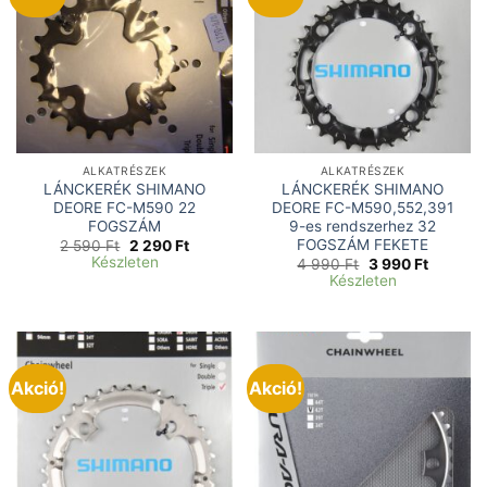
ALKATRÉSZEK
ALKATRÉSZEK
LÁNCKERÉK SHIMANO
LÁNCKERÉK SHIMANO
DEORE FC-M590 22
DEORE FC-M590,552,391
FOGSZÁM
9-es rendszerhez 32
FOGSZÁM FEKETE
Original
Current
2 590
Ft
2 290
Ft
price
price
Készleten
Original
Current
4 990
Ft
3 990
Ft
was:
is:
price
price
Készleten
2
2
was:
is:
590 Ft.
290 Ft.
4
3
990 Ft.
990 Ft.
Akció!
Akció!