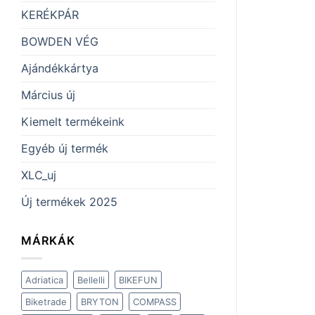
KERÉKPÁR
BOWDEN VÉG
Ajándékkártya
Március új
Kiemelt termékeink
Egyéb új termék
XLC_uj
Új termékek 2025
MÁRKÁK
Adriatica
Bellelli
BIKEFUN
Biketrade
BRYTON
COMPASS