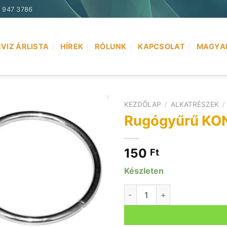
) 947 3786
VIZ ÁRLISTA
HÍREK
RÓLUNK
KAPCSOLAT
MAGYA
KEZDŐLAP
/
ALKATRÉSZEK
/
Rugógyűrű KO
150
Ft
Készleten
Rugógyűrű KONTRÁS AGYHO