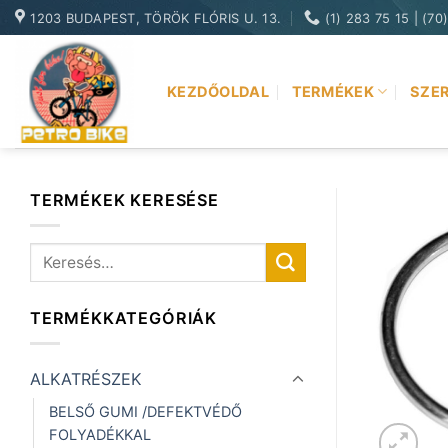
Skip
1203 BUDAPEST, TÖRÖK FLÓRIS U. 13.
(1) 283 75 15 | (70
to
content
KEZDŐOLDAL
TERMÉKEK
SZER
TERMÉKEK KERESÉSE
Keresés
a
következőre:
TERMÉKKATEGÓRIÁK
ALKATRÉSZEK
BELSŐ GUMI /DEFEKTVÉDŐ
FOLYADÉKKAL