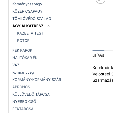
Kormánycsapágy
KÖZÉP CSAPÁGY
TÖMLŐVÉDŐ SZALAG
AGY ALKATRÉSZ
KAZEETA TEST
ROTOR
FÉK KAROK
LEÍRÁS
HAJTÓKAR ÉK
VÁZ
Kerékpár k
Kormányvég
Velosteel 
KORMÁNY-KORMÁNY SZÁR
Származás
ABRONCS
KÜLLŐVÉDŐ TÁRCSA
NYEREG CSŐ
FÉKTÁRCSA