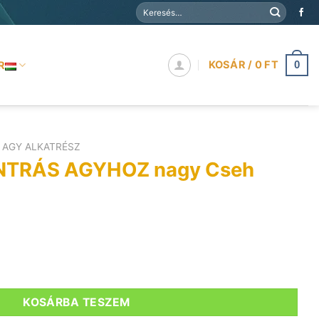
Keresés
a
következőre:
KOSÁR /
0
FT
R
0
AGY ALKATRÉSZ
NTRÁS AGYHOZ nagy Cseh
Z nagy Cseh mennyiség
KOSÁRBA TESZEM