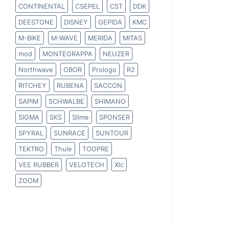
CONTINENTAL
CSEPEL
CST
DDK
DEESTONE
DISNEY
GEPIDA
KMC
M-BIKE
M-WAVE
MERIDA
MITAS
mod
MONTEGRAPPA
NEUZER
Northwave
OBOR
Prologo
R2
RITCHEY
RUBENA
SACCON
SAPIM
SCHWALBE
SHIMANO
SIGMA
SKS
Slime
SPONSER
SPYRAL
SUNRACE
SUNTOUR
TEKTRO
Thule
TOOPRE
VEE RUBBER
VELOTECH
Xlc
ZOOM