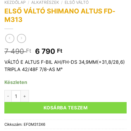
KEZDŐLAP
/
ALKATRÉSZEK
/
ELSŐ VÁLTÓ
ELSŐ VÁLTÓ SHIMANO ALTUS FD-
M313
Original
Current
7 490
6 790
Ft
Ft
price
price
VÁLTÓ E ALTUS F-BIL AH/FH-DS 34,9MM(+31,8/28,6)
was:
is:
TRIPLA 42/48F 7/8-AS M°
7
6
490 Ft.
790 Ft.
Készleten
ELSŐ VÁLTÓ SHIMANO ALTUS FD-M313 mennyiség
KOSÁRBA TESZEM
Cikkszám:
EFDM313X6