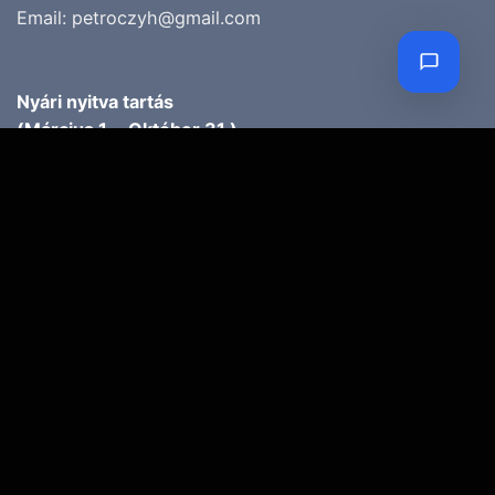
Email:
petroczyh@gmail.com
Nyári nyitva tartás
(Március 1. – Október 31.)
H-P: 10.00-18.00
SZ: 9.00-13.00
Téli nyitva tartás
(November 1. – Február 28.)
H-P: 10.00-17.00
SZ: 10.00-13.00