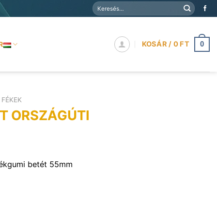
Keresés
a
következőre:
KOSÁR /
0
FT
R
0
FÉKEK
T ORSZÁGÚTI
ékgumi betét 55mm
 mennyiség