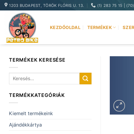
Skip
1203 BUDAPEST, TÖRÖK FLÓRIS U. 13.
(1) 283 75 15 | (70
to
content
KEZDŐOLDAL
TERMÉKEK
SZER
TERMÉKEK KERESÉSE
Keresés
a
következőre:
TERMÉKKATEGÓRIÁK
Kiemelt termékeink
Ajándékkártya