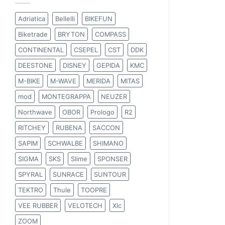
Adriatica
Bellelli
BIKEFUN
Biketrade
BRYTON
COMPASS
CONTINENTAL
CSEPEL
CST
DDK
DEESTONE
DISNEY
GEPIDA
KMC
M-BIKE
M-WAVE
MERIDA
MITAS
mod
MONTEGRAPPA
NEUZER
Northwave
OBOR
Prologo
R2
RITCHEY
RUBENA
SACCON
SAPIM
SCHWALBE
SHIMANO
SIGMA
SKS
Slime
SPONSER
SPYRAL
SUNRACE
SUNTOUR
TEKTRO
Thule
TOOPRE
VEE RUBBER
VELOTECH
Xlc
ZOOM