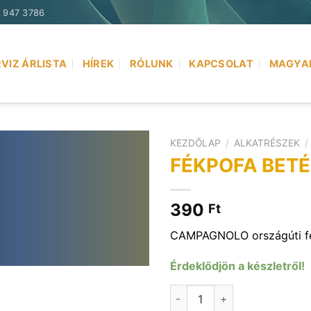
) 947 3786
VIZ ÁRLISTA
HÍREK
RÓLUNK
KAPCSOLAT
MAGYA
KEZDŐLAP
/
ALKATRÉSZEK
/
FÉKPOFA BETÉ
390
Ft
CAMPAGNOLO országúti f
Érdeklődjön a készletről!
FÉKPOFA BETÉT ORSZÁGÚTI