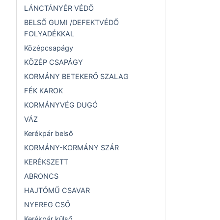
LÁNCTÁNYÉR VÉDŐ
BELSŐ GUMI /DEFEKTVÉDŐ
FOLYADÉKKAL
Középcsapágy
KÖZÉP CSAPÁGY
KORMÁNY BETEKERŐ SZALAG
FÉK KAROK
KORMÁNYVÉG DUGÓ
VÁZ
Kerékpár belső
KORMÁNY-KORMÁNY SZÁR
KERÉKSZETT
ABRONCS
HAJTÓMŰ CSAVAR
NYEREG CSŐ
Kerékpár külső