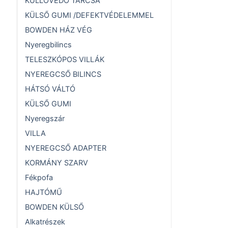
KÜLLŐVÉDŐ TÁRCSA
KÜLSŐ GUMI /DEFEKTVÉDELEMMEL
BOWDEN HÁZ VÉG
Nyeregbilincs
TELESZKÓPOS VILLÁK
NYEREGCSŐ BILINCS
HÁTSÓ VÁLTÓ
KÜLSŐ GUMI
Nyeregszár
VILLA
NYEREGCSŐ ADAPTER
KORMÁNY SZARV
Fékpofa
HAJTÓMŰ
BOWDEN KÜLSŐ
Alkatrészek