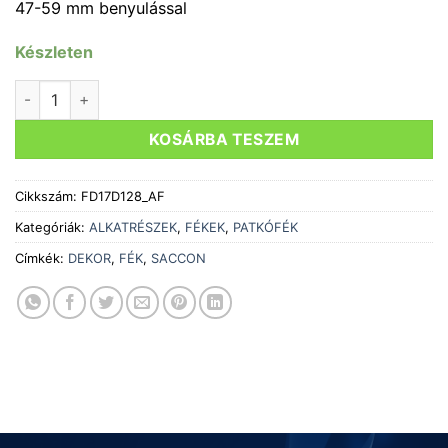
47-59 mm benyulással
Készleten
FÉK SACCON DEKOR ELSŐ vagy HÁTSÓ 47/59 EZÜST PD10
KOSÁRBA TESZEM
Cikkszám:
FD17D128_AF
Kategóriák:
ALKATRÉSZEK
,
FÉKEK
,
PATKÓFÉK
Címkék:
DEKOR
,
FÉK
,
SACCON