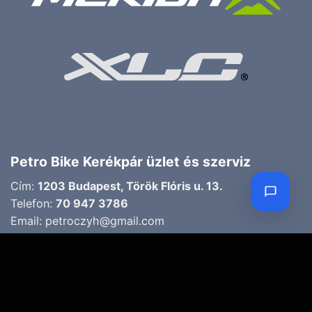
Petro Bike Kerékpár üzlet és szerviz
Cím:
1203 Budapest, Török Flóris u. 13.
Telefon:
70 947 3786
Email:
petroczyh@gmail.com
Nyári nyitva tartás
(Március 1. – Október 31.)