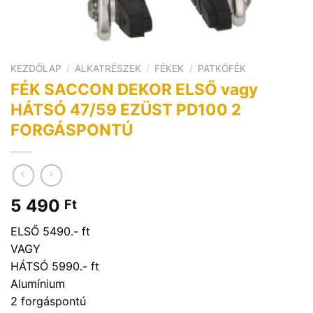
KEZDŐLAP
/
ALKATRÉSZEK
/
FÉKEK
/
PATKÓFÉK
FÉK SACCON DEKOR ELSŐ vagy
HÁTSÓ 47/59 EZÜST PD100 2
FORGÁSPONTÚ
5 490
Ft
ELSŐ 5490.- ft
VAGY
HÁTSÓ 5990.- ft
Alumínium
2 forgáspontú