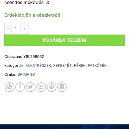
csendes működés: 3
Érdeklődjön a készletről!
FÉKBETÉT GUMI SHIMANO ORSZÁGÚTI R55C4 mennyiség
KOSÁRBA TESZEM
Cikkszám:
Y8L298062
Kategóriák:
ALKATRÉSZEK
,
FÉKBETÉT
,
FÉKEK
,
PATKÓFÉK
Címke:
SHIMANO