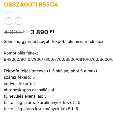
ORSZÁGÚTI R55C4
Original
Current
4 390
3 890
Ft
Ft
price
price
Shimano gyári országúti fékpofa alumínium felnihez
was:
is:
4
3
Komptibilis fékek:
390 Ft.
890 Ft.
BR9000/9010/7900/7800/7700/6800/6810/6700/6600/
Fékpofa teljesítménye (1-5 skálán, ahol 5 a max)
száraz fékerő: 5
nedves fékerő: 2
abroncskopás ellenállás: 4
túlhevülés ellenállás: 5
tartósság száraz körülmények között: 5
tartósság sáros körülmények között: 5