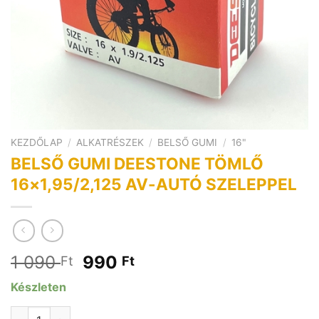
KEZDŐLAP
/
ALKATRÉSZEK
/
BELSŐ GUMI
/
16"
BELSŐ GUMI DEESTONE TÖMLŐ
16×1,95/2,125 AV-AUTÓ SZELEPPEL
Original
Current
1 090
990
Ft
Ft
price
price
Készleten
was:
is:
1
990 Ft.
BELSŐ GUMI DEESTONE TÖMLŐ 16x1,95/2,125 AV-AUTÓ SZ