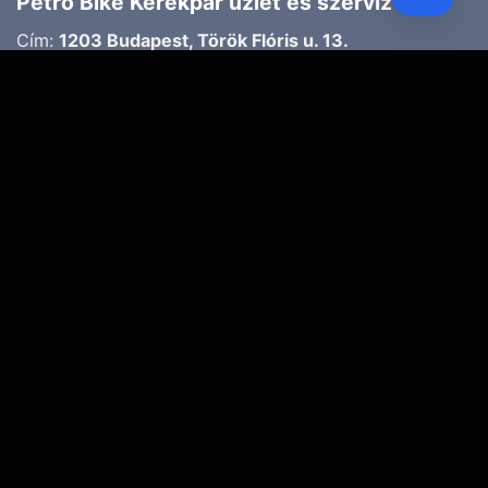
Petro Bike Kerékpár üzlet és szerviz
Cím:
1203 Budapest, Török Flóris u. 13.
Telefon:
70 947 3786
Email:
petroczyh@gmail.com
Nyári nyitva tartás
(Március 1. – Október 31.)
H-P: 10.00-18.00
SZ: 9.00-13.00
Téli nyitva tartás
(November 1. – Február 28.)
H-P: 10.00-17.00
SZ: 10.00-13.00