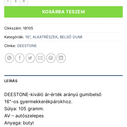
090 Ft.
KOSÁRBA TESZEM
Cikkszám:
18105
Kategóriák:
16"
,
ALKATRÉSZEK
,
BELSŐ GUMI
Címke:
DEESTONE
LEÍRÁS
DEESTONE-kiváló ár-érték arányú gumibelső
16″-os gyermekkerékpárokhoz.
Súlya: 105 gramm.
AV – autószelepes
Anyaga: butyl