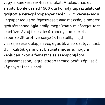
vagy a kerekesszék-használókat. A tulajdonos és
alapító Bohle család 1906 óta komoly tapasztalatokat
gyűjtött a kerékpárköpenyek terén. Gumikeverékeik a
vegyipar legújabb fejlesztéseit alkalmazzák, a modern
gyártástechnológia pedig megbízható minőséget tesz
lehetővé. Az új fejlesztésű köpenymodelleket a
szponzorált profi versenyzők tesztelik, majd
visszajelzéseik alapján véglegesítik a sorozatgyártást.
Gumikülsőik garanciát biztosítanak arra, hogy a
kerékpárunkon a felhasználás szempontjából
legalkalmasabb, legfejlettebb technológiát képviselő
köpenyek feszüljenek.