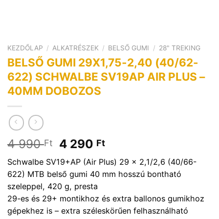
KEZDŐLAP
/
ALKATRÉSZEK
/
BELSŐ GUMI
/
28" TREKING
BELSŐ GUMI 29X1,75-2,40 (40/62-
622) SCHWALBE SV19AP AIR PLUS –
40MM DOBOZOS
Original
Current
4 990
4 290
Ft
Ft
price
price
Schwalbe SV19+AP (Air Plus) 29 x 2,1/2,6 (40/66-
was:
is:
622) MTB belső gumi 40 mm hosszú bontható
4
4
szeleppel, 420 g, presta
990 Ft.
290 Ft.
29-es és 29+ montikhoz és extra ballonos gumikhoz
gépekhez is – extra széleskörűen felhasználható