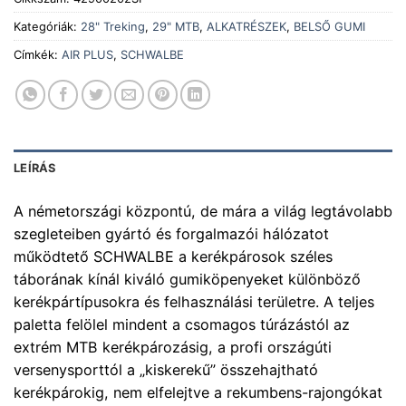
Kategóriák:
28" Treking
,
29" MTB
,
ALKATRÉSZEK
,
BELSŐ GUMI
Címkék:
AIR PLUS
,
SCHWALBE
LEÍRÁS
A németországi központú, de mára a világ legtávolabb
szegleteiben gyártó és forgalmazói hálózatot
működtető SCHWALBE a kerékpárosok széles
táborának kínál kiváló gumiköpenyeket különböző
kerékpártípusokra és felhasználási területre. A teljes
paletta felölel mindent a csomagos túrázástól az
extrém MTB kerékpározásig, a profi országúti
versenysporttól a „kiskerekű” összehajtható
kerékpárokig, nem elfelejtve a rekumbens-rajongókat