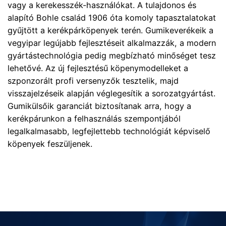
vagy a kerekesszék-használókat. A tulajdonos és
alapító Bohle család 1906 óta komoly tapasztalatokat
gyűjtött a kerékpárköpenyek terén. Gumikeverékeik a
vegyipar legújabb fejlesztéseit alkalmazzák, a modern
gyártástechnológia pedig megbízható minőséget tesz
lehetővé. Az új fejlesztésű köpenymodelleket a
szponzorált profi versenyzők tesztelik, majd
visszajelzéseik alapján véglegesítik a sorozatgyártást.
Gumikülsőik garanciát biztosítanak arra, hogy a
kerékpárunkon a felhasználás szempontjából
legalkalmasabb, legfejlettebb technológiát képviselő
köpenyek feszüljenek.