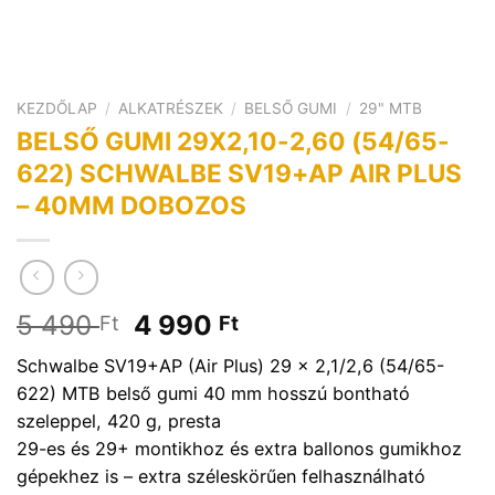
KEZDŐLAP
/
ALKATRÉSZEK
/
BELSŐ GUMI
/
29" MTB
BELSŐ GUMI 29X2,10-2,60 (54/65-
622) SCHWALBE SV19+AP AIR PLUS
– 40MM DOBOZOS
Original
Current
5 490
4 990
Ft
Ft
price
price
Schwalbe SV19+AP (Air Plus) 29 x 2,1/2,6 (54/65-
was:
is:
622) MTB belső gumi 40 mm hosszú bontható
5
4
szeleppel, 420 g, presta
490 Ft.
990 Ft.
29-es és 29+ montikhoz és extra ballonos gumikhoz
gépekhez is – extra széleskörűen felhasználható