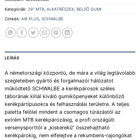
Kategóriák:
29" MTB
,
ALKATRÉSZEK
,
BELSŐ GUMI
Címkék:
AIR PLUS
,
SCHWALBE
LEÍRÁS
A németországi központú, de mára a világ legtávolabb
szegleteiben gyártó és forgalmazói hálózatot
működtető SCHWALBE a kerékpárosok széles
táborának kínál kiváló gumiköpenyeket különböző
kerékpártípusokra és felhasználási területre. A teljes
paletta felölel mindent a csomagos túrázástól az
extrém MTB kerékpározásig, a profi országúti
versenysporttól a „kiskerekű” összehajtható
kerékpárokig, nem elfelejtve a rekumbens-rajongókat