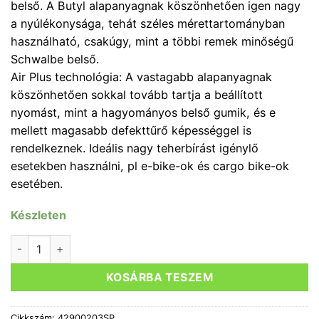
belső. A Butyl alapanyagnak köszönhetően igen nagy
a nyúlékonysága, tehát széles mérettartományban
használható, csakúgy, mint a többi remek minőségű
Schwalbe belső.
Air Plus technológia: A vastagabb alapanyagnak
köszönhetően sokkal tovább tartja a beállított
nyomást, mint a hagyományos belső gumik, és e
mellett magasabb defekttűrő képességgel is
rendelkeznek. Ideális nagy teherbírást igénylő
esetekben használni, pl e-bike-ok és cargo bike-ok
esetében.
Készleten
BELSŐ GUMI 29X2,10-2,60 (54/65-622) SCHWALBE SV19+A
KOSÁRBA TESZEM
Cikkszám:
42900203SP