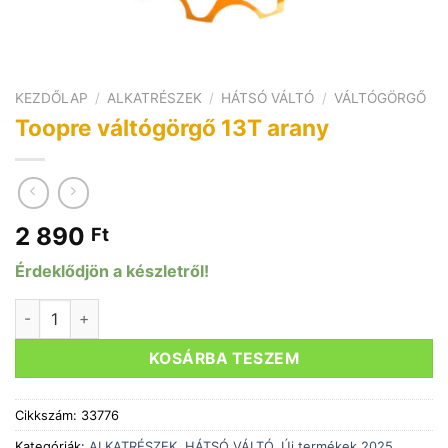
KEZDŐLAP
/
ALKATRÉSZEK
/
HÁTSÓ VÁLTÓ
/
VÁLTÓGÖRGŐ
Toopre váltógörgő 13T arany
2 890
Ft
Érdeklődjön a készletről!
Toopre váltógörgő 13T arany mennyiség
KOSÁRBA TESZEM
Cikkszám:
33776
Kategóriák:
ALKATRÉSZEK
,
HÁTSÓ VÁLTÓ
,
Új termékek 2025
,