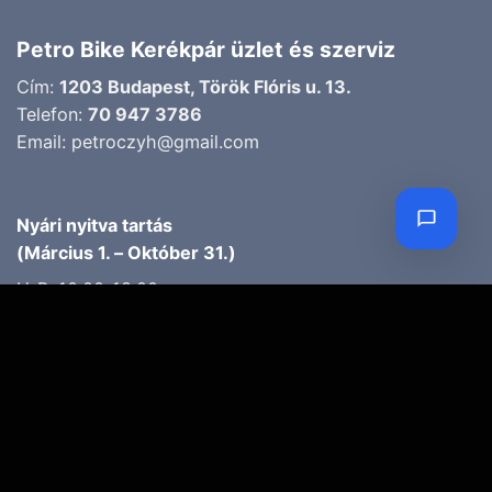
Petro Bike Kerékpár üzlet és szerviz
Cím:
1203 Budapest, Török Flóris u. 13.
Telefon:
70 947 3786
Email:
petroczyh@gmail.com
Nyári nyitva tartás
(Március 1. – Október 31.)
H-P: 10.00-18.00
SZ: 9.00-13.00
Téli nyitva tartás
(November 1. – Február 28.)
H-P: 10.00-17.00
SZ: 10.00-13.00