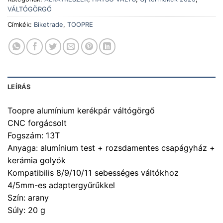
VÁLTÓGÖRGŐ
Címkék:
Biketrade
,
TOOPRE
LEÍRÁS
Toopre alumínium kerékpár váltógörgő
CNC forgácsolt
Fogszám: 13T
Anyaga: alumínium test + rozsdamentes csapágyház +
kerámia golyók
Kompatibilis 8/9/10/11 sebességes váltókhoz
4/5mm-es adaptergyűrűkkel
Szín: arany
Súly: 20 g