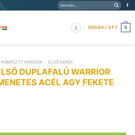
Keresés
a
következőre:
KOSÁR /
0
FT
R
0
KOMPLETT KEREKEK
/
ELSŐ KERÉK
ELSŐ DUPLAFALÚ WARRIOR
 MENETES ACÉL AGY FEKETE
ALÚ WARRIOR FEKETE FELNI MENETES ACÉL AGY FEKETE men