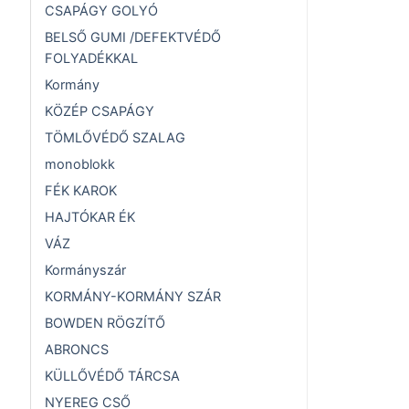
CSAPÁGY GOLYÓ
BELSŐ GUMI /DEFEKTVÉDŐ
FOLYADÉKKAL
Kormány
KÖZÉP CSAPÁGY
TÖMLŐVÉDŐ SZALAG
monoblokk
FÉK KAROK
HAJTÓKAR ÉK
VÁZ
Kormányszár
KORMÁNY-KORMÁNY SZÁR
BOWDEN RÖGZÍTŐ
ABRONCS
KÜLLŐVÉDŐ TÁRCSA
NYEREG CSŐ