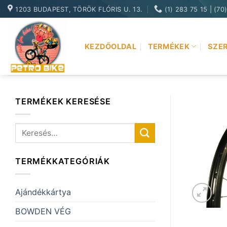
Skip
1203 BUDAPEST, TÖRÖK FLÓRIS U. 13.
(1) 283 75 15 | (70
to
content
KEZDŐOLDAL
TERMÉKEK
SZER
TERMÉKEK KERESÉSE
Keresés
a
következőre:
TERMÉKKATEGÓRIÁK
Ajándékkártya
BOWDEN VÉG