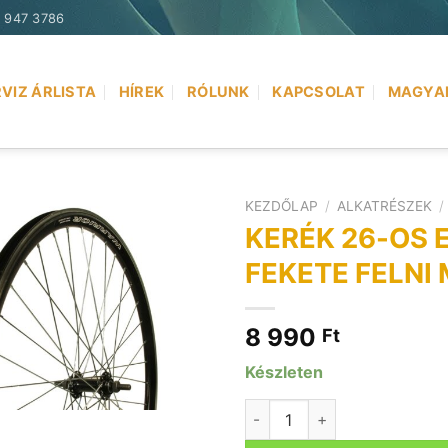
) 947 3786
VIZ ÁRLISTA
HÍREK
RÓLUNK
KAPCSOLAT
MAGYA
KEZDŐLAP
/
ALKATRÉSZEK
/
KERÉK 26-OS 
FEKETE FELNI
8 990
Ft
Készleten
KERÉK 26-OS ELSŐ DUPLAF