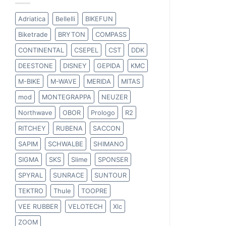
Adriatica
Bellelli
BIKEFUN
Biketrade
BRYTON
COMPASS
CONTINENTAL
CSEPEL
CST
DDK
DEESTONE
DISNEY
GEPIDA
KMC
M-BIKE
M-WAVE
MERIDA
MITAS
mod
MONTEGRAPPA
NEUZER
Northwave
OBOR
Prologo
R2
RITCHEY
RUBENA
SACCON
SAPIM
SCHWALBE
SHIMANO
SIGMA
SKS
Slime
SPONSER
SPYRAL
SUNRACE
SUNTOUR
TEKTRO
Thule
TOOPRE
VEE RUBBER
VELOTECH
Xlc
ZOOM