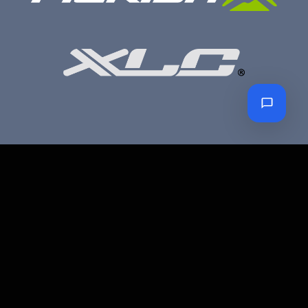
Petro Bike Kerékpár üzlet és szerviz
Cím:
1203 Budapest, Török Flóris u. 13.
Telefon:
70 947 3786
Email:
petroczyh@gmail.com
Nyári nyitva tartás
(Március 1. – Október 31.)
H-P: 10.00-18.00