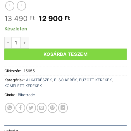
Original
Current
13 490
12 900
Ft
Ft
price
price
Készleten
was:
is:
13
12
Kerék első 26" / 559 DUPLAFALÚ QR fekete gyorszáras menn
490 Ft.
900 Ft.
KOSÁRBA TESZEM
Cikkszám:
15655
Kategóriák:
ALKATRÉSZEK
,
ELSŐ KERÉK
,
FŰZÖTT KEREKEK
,
KOMPLETT KEREKEK
Címke:
Biketrade