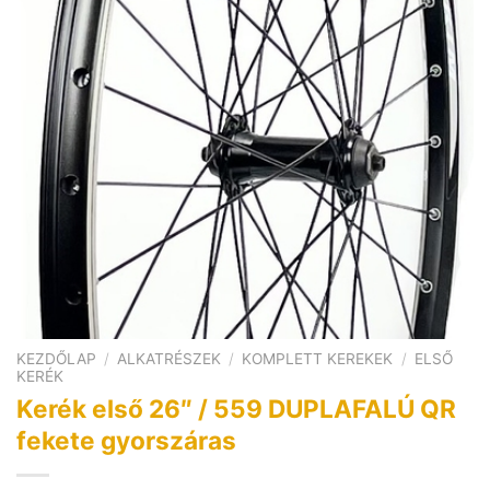
KEZDŐLAP
/
ALKATRÉSZEK
/
KOMPLETT KEREKEK
/
ELSŐ
KERÉK
Kerék első 26″ / 559 DUPLAFALÚ QR
fekete gyorszáras