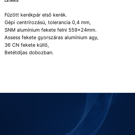
LEÍRÁS
Fűzött kerékpár első kerék.
Gépi centrírozású, tolerancia 0,4 mm,
SNM alumínium fekete felni 559x24mm.
Assess fekete gyorszáras alumínium agy,
36 CN fekete küllő,
Betétdíjas dobozban.