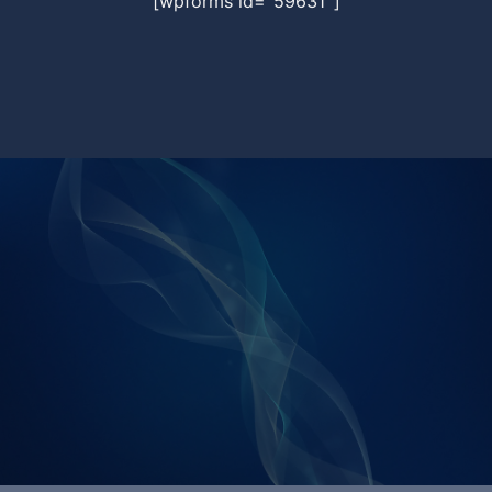
[wpforms id="59631"]