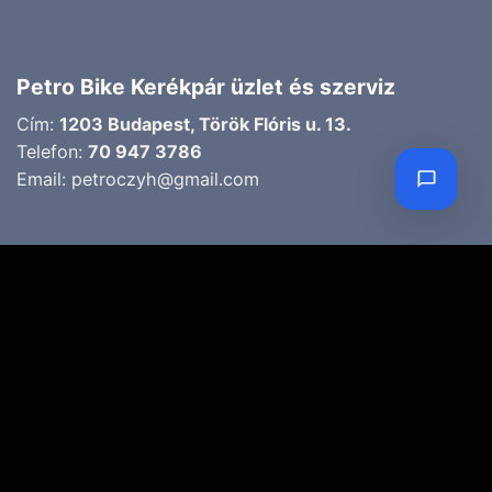
Petro Bike Kerékpár üzlet és szerviz
Cím:
1203 Budapest, Török Flóris u. 13.
Telefon:
70 947 3786
Email:
petroczyh@gmail.com
Nyári nyitva tartás
(Március 1. – Október 31.)
H-P: 10.00-18.00
SZ: 9.00-13.00
Téli nyitva tartás
(November 1. – Február 28.)