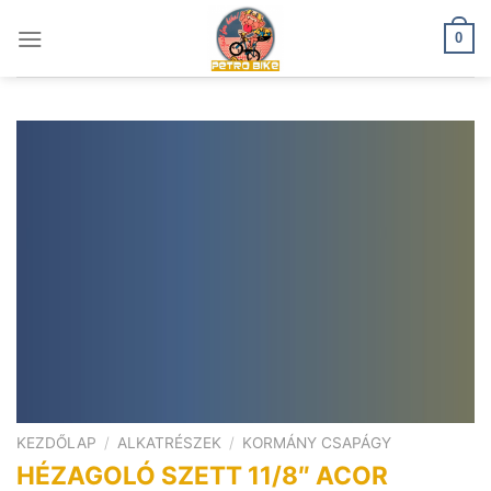
Skip
to
0
content
KEZDŐLAP
/
ALKATRÉSZEK
/
KORMÁNY CSAPÁGY
HÉZAGOLÓ SZETT 11/8″ ACOR