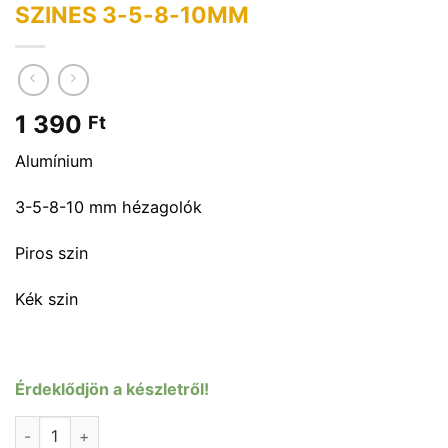
SZINES 3-5-8-10MM
1 390
Ft
Alumínium
3-5-8-10 mm hézagolók
Piros szin
Kék szin
Érdeklődjön a készletről!
HÉZAGOLÓ SZETT 11/8" ACOR SZINES 3-5-8-10MM mennyi