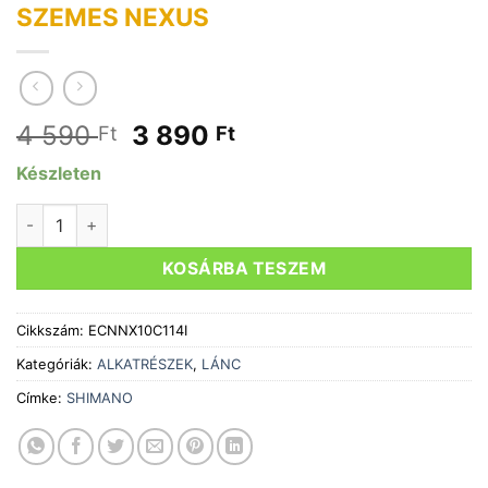
SZEMES NEXUS
Original
Current
4 590
3 890
Ft
Ft
price
price
Készleten
was:
is:
4
3
SHIMANO LÁNC CNNX10 EGYES 114-SZEMES NEXUS menny
590 Ft.
890 Ft.
KOSÁRBA TESZEM
Cikkszám:
ECNNX10C114I
Kategóriák:
ALKATRÉSZEK
,
LÁNC
Címke:
SHIMANO