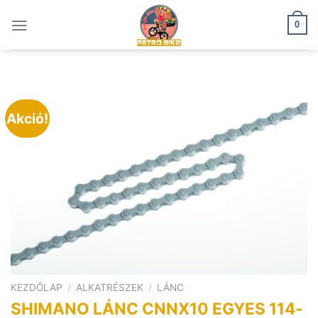
Skip
to
0
content
Akció!
KEZDŐLAP
/
ALKATRÉSZEK
/
LÁNC
SHIMANO LÁNC CNNX10 EGYES 114-