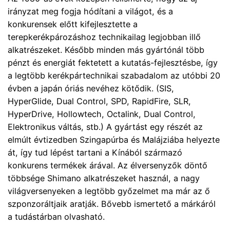
irányzat meg fogja hódítani a világot, és a
konkurensek előtt kifejlesztette a
terepkerékpározáshoz technikailag legjobban illő
alkatrészeket. Később minden más gyártónál több
pénzt és energiát fektetett a kutatás-fejlesztésbe, így
a legtöbb kerékpártechnikai szabadalom az utóbbi 20
évben a japán óriás nevéhez kötődik. (SIS,
HyperGlide, Dual Control, SPD, RapidFire, SLR,
HyperDrive, Hollowtech, Octalink, Dual Control,
Elektronikus váltás, stb.) A gyártást egy részét az
elmúlt évtizedben Szingapúrba és Malájziába helyezte
át, így tud lépést tartani a Kínából származó
konkurens termékek árával. Az élversenyzők döntő
többsége Shimano alkatrészeket használ, a nagy
világversenyeken a legtöbb győzelmet ma már az ő
szponzoráltjaik aratják. Bővebb ismertető a márkáról
a tudástárban olvasható.