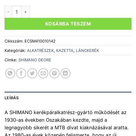
LÁNCKERÉKSOR Shimano Deore CS-M4100 11-42-es lánckeré
KOSÁRBA TESZEM
Cikkszám:
ECSM410010142
Kategóriák:
ALKATRÉSZEK
,
KAZETTA
,
LÁNCKERÉK
Címke:
SHIMANO DEORE
LEÍRÁS
A SHIMANO kerékpáralkatrész-gyártó működését az
1930-as években Oszakában kezdte, majd a
legnagyobb sikerét a MTB divat kiaknázásával aratta.
Az 1980-as évek közepén felismerte, hogy az új