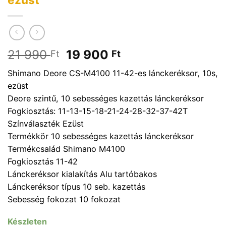
Original
Current
21 990
19 900
Ft
Ft
price
price
Shimano Deore CS-M4100 11-42-es lánckeréksor, 10s,
was:
is:
ezüst
21
19
Deore szintű, 10 sebességes kazettás lánckeréksor
990 Ft.
900 Ft.
Fogkiosztás: 11-13-15-18-21-24-28-32-37-42T
Színválaszték Ezüst
Termékkör 10 sebességes kazettás lánckeréksor
Termékcsalád Shimano M4100
Fogkiosztás 11-42
Lánckeréksor kialakítás Alu tartóbakos
Lánckeréksor típus 10 seb. kazettás
Sebesség fokozat 10 fokozat
Készleten