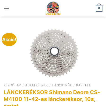
Skip
to
0
content
Akció!
KEZDŐLAP
/
ALKATRÉSZEK
/
LÁNCKERÉK
/
KAZETTA
LÁNCKERÉKSOR Shimano Deore CS-
M4100 11-42-es lánckeréksor, 10s,
ezüst