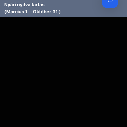
Nyári nyitva tartás
(Március 1. – Október 31.)
H-P: 10.00-18.00
SZ: 9.00-13.00
Téli nyitva tartás
(November 1. – Február 28.)
H-P: 10.00-17.00
SZ: 10.00-13.00