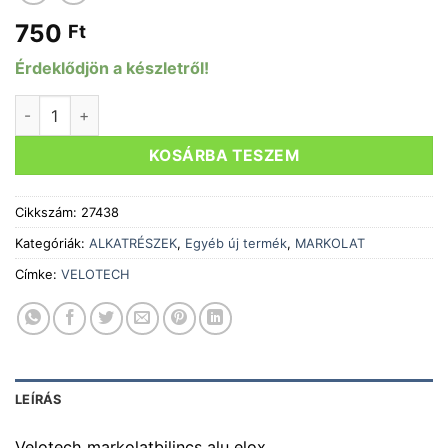
750
Ft
Érdeklődjön a készletről!
Markolatbilincs VELOTECH arany mennyiség
KOSÁRBA TESZEM
Cikkszám:
27438
Kategóriák:
ALKATRÉSZEK
,
Egyéb új termék
,
MARKOLAT
Címke:
VELOTECH
LEÍRÁS
Velotech markolatbilincs alu elox