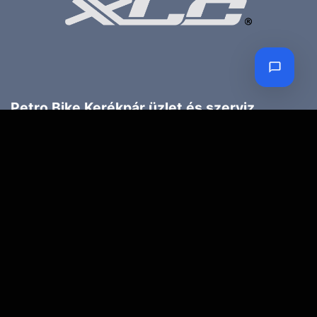
Petro Bike Kerékpár üzlet és szerviz
Cím:
1203 Budapest, Török Flóris u. 13.
Telefon:
70 947 3786
Email:
petroczyh@gmail.com
Nyári nyitva tartás
(Március 1. – Október 31.)
H-P: 10.00-18.00
SZ: 9.00-13.00