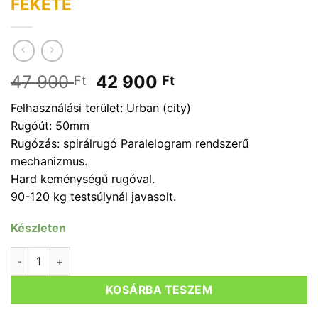
FEKETE
Original
Current
47 900
42 900
Ft
Ft
price
price
Felhasználási terület: Urban (city)
was:
is:
Rugóút: 50mm
47
42
Rugózás: spirálrugó Paralelogram rendszerű
900 Ft.
900 Ft.
mechanizmus.
Hard keménységű rugóval.
90-120 kg testsúlynál javasolt.
Készleten
NYEREGCSŐ RUGÓS NCX 27,2X350MM HARD SUNTOUR FEK
KOSÁRBA TESZEM