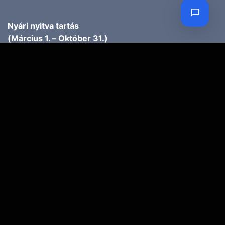
Nyári nyitva tartás
(Március 1. – Október 31.)
H-P: 10.00-18.00
SZ: 9.00-13.00
Téli nyitva tartás
(November 1. – Február 28.)
H-P: 10.00-17.00
SZ: 10.00-13.00