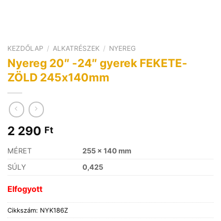
KEZDŐLAP
/
ALKATRÉSZEK
/
NYEREG
Nyereg 20″ -24″ gyerek FEKETE-
ZÖLD 245x140mm
2 290
Ft
MÉRET
255 x 140 mm
SÚLY
0,425
Elfogyott
Cikkszám:
NYK186Z