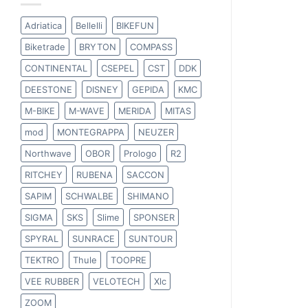
Adriatica
Bellelli
BIKEFUN
Biketrade
BRYTON
COMPASS
CONTINENTAL
CSEPEL
CST
DDK
DEESTONE
DISNEY
GEPIDA
KMC
M-BIKE
M-WAVE
MERIDA
MITAS
mod
MONTEGRAPPA
NEUZER
Northwave
OBOR
Prologo
R2
RITCHEY
RUBENA
SACCON
SAPIM
SCHWALBE
SHIMANO
SIGMA
SKS
Slime
SPONSER
SPYRAL
SUNRACE
SUNTOUR
TEKTRO
Thule
TOOPRE
VEE RUBBER
VELOTECH
Xlc
ZOOM