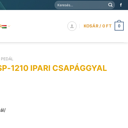
Keresés
a
következőre:
KOSÁR /
0
FT
R
0
PEDÁL
SP-1210 IPARI CSAPÁGGYAL
ál/