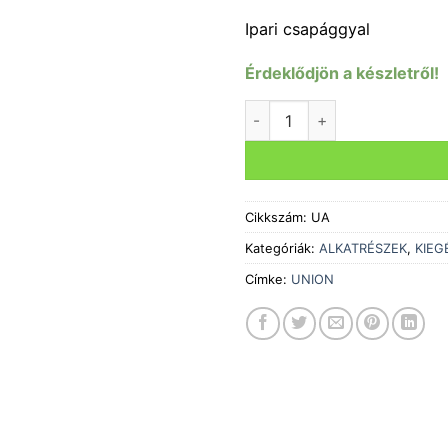
Ipari csapággyal
Érdeklődjön a készletről!
PEDÁL UNION SP-1210 IPAR
Cikkszám:
UA
Kategóriák:
ALKATRÉSZEK
,
KIEG
Címke:
UNION