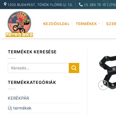
Skip
1203 BUDAPEST, TÖRÖK FLÓRIS U. 13.
(1) 283 75 15 | (70
to
content
KEZDŐOLDAL
TERMÉKEK
SZER
TERMÉKEK KERESÉSE
Keresés
a
következőre:
TERMÉKKATEGÓRIÁK
KERÉKPÁR
Új termékek