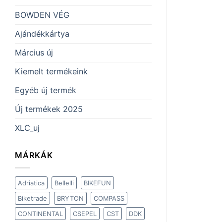
BOWDEN VÉG
Ajándékkártya
Március új
Kiemelt termékeink
Egyéb új termék
Új termékek 2025
XLC_uj
MÁRKÁK
Adriatica
Bellelli
BIKEFUN
Biketrade
BRYTON
COMPASS
CONTINENTAL
CSEPEL
CST
DDK