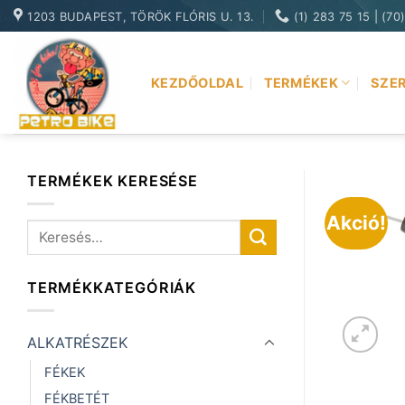
Skip
1203 BUDAPEST, TÖRÖK FLÓRIS U. 13.
(1) 283 75 15 | (70
to
content
KEZDŐOLDAL
TERMÉKEK
SZER
TERMÉKEK KERESÉSE
Akció!
Keresés
a
következőre:
TERMÉKKATEGÓRIÁK
ALKATRÉSZEK
FÉKEK
FÉKBETÉT