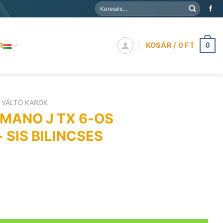
Keresés
a
következőre:
KOSÁR /
0
FT
R
0
VÁLTÓ KAROK
MANO J TX 6-OS
 SIS BILINCSES
Current
price
is:
4
OS HÜVELYIKUJJ+ SIS BILINCSES mennyiség
990 Ft.