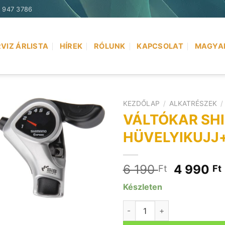
) 947 3786
VIZ ÁRLISTA
HÍREK
RÓLUNK
KAPCSOLAT
MAGYA
KEZDŐLAP
/
ALKATRÉSZEK
/
VÁLTÓKAR SHI
HÜVELYIKUJJ+
Original
6 190
4 990
Ft
Ft
price
Készleten
was:
6
VÁLTÓKAR SHIMANO J TX 6-
190 Ft.