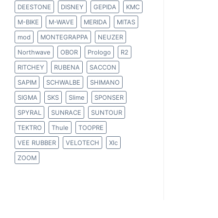
DEESTONE
DISNEY
GEPIDA
KMC
M-BIKE
M-WAVE
MERIDA
MITAS
mod
MONTEGRAPPA
NEUZER
Northwave
OBOR
Prologo
R2
RITCHEY
RUBENA
SACCON
SAPIM
SCHWALBE
SHIMANO
SIGMA
SKS
Slime
SPONSER
SPYRAL
SUNRACE
SUNTOUR
TEKTRO
Thule
TOOPRE
VEE RUBBER
VELOTECH
Xlc
ZOOM