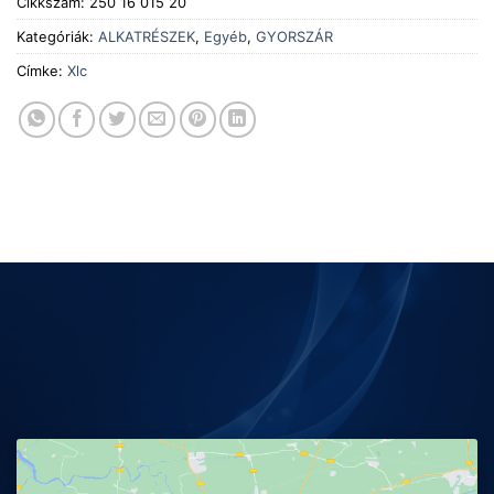
Cikkszám:
250 16 015 20
Kategóriák:
ALKATRÉSZEK
,
Egyéb
,
GYORSZÁR
Címke:
Xlc