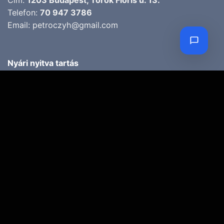
Cím:
1203 Budapest, Török Flóris u. 13.
Telefon:
70 947 3786
Email:
petroczyh@gmail.com
Nyári nyitva tartás
(Március 1. – Október 31.)
H-P: 10.00-18.00
SZ: 9.00-13.00
Téli nyitva tartás
(November 1. – Február 28.)
H-P: 10.00-17.00
SZ: 10.00-13.00