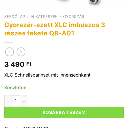
KEZDŐLAP
/
ALKATRÉSZEK
/
GYORSZÁR
Gyorszár-szett XLC imbuszos 3
részes fekete QR-A01
3 490
Ft
XLC Schnellspannset mit Innensechkant
Készleten
Gyorszár-szett XLC imbuszos 3 részes fekete QR-A01 menn
KOSÁRBA TESZEM