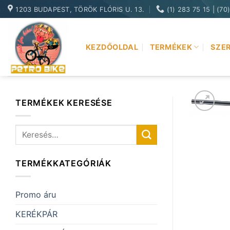
Skip
1203 BUDAPEST, TÖRÖK FLÓRIS U. 13.
(1) 283 75 15 | (70
to
content
KEZDŐOLDAL
TERMÉKEK
SZER
TERMÉKEK KERESÉSE
Keresés
a
következőre:
TERMÉKKATEGÓRIÁK
Promo áru
KERÉKPÁR