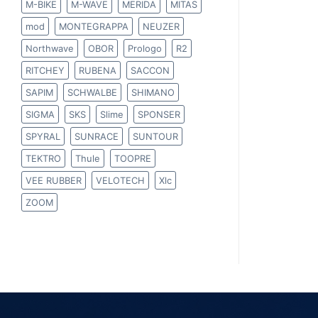
M-BIKE
M-WAVE
MERIDA
MITAS
mod
MONTEGRAPPA
NEUZER
Northwave
OBOR
Prologo
R2
RITCHEY
RUBENA
SACCON
SAPIM
SCHWALBE
SHIMANO
SIGMA
SKS
Slime
SPONSER
SPYRAL
SUNRACE
SUNTOUR
TEKTRO
Thule
TOOPRE
VEE RUBBER
VELOTECH
Xlc
ZOOM