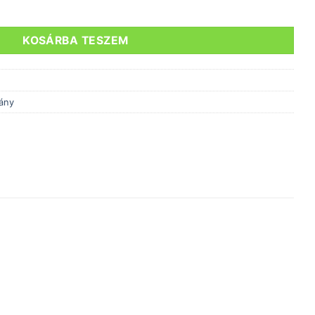
 LOW RIZER Blatte fekete mennyiség
KOSÁRBA TESZEM
ány