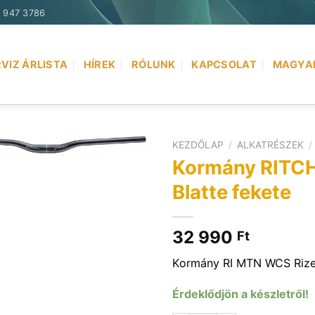
) 947 3786
VIZ ÁRLISTA
HÍREK
RÓLUNK
KAPCSOLAT
MAGYA
KEZDŐLAP
/
ALKATRÉSZEK
/
Kormány RITC
Blatte fekete
32 990
Ft
Kormány RI MTN WCS Rizer
Érdeklődjön a készletről!