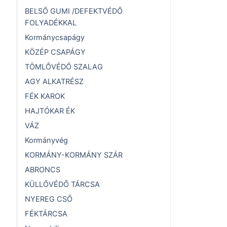
BELSŐ GUMI /DEFEKTVÉDŐ
FOLYADÉKKAL
Kormánycsapágy
KÖZÉP CSAPÁGY
TÖMLŐVÉDŐ SZALAG
AGY ALKATRÉSZ
FÉK KAROK
HAJTÓKAR ÉK
VÁZ
Kormányvég
KORMÁNY-KORMÁNY SZÁR
ABRONCS
KÜLLŐVÉDŐ TÁRCSA
NYEREG CSŐ
FÉKTÁRCSA