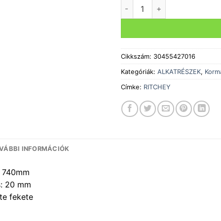
Kormány RITCHEY MTTN WCS
Cikkszám:
30455427016
Kategóriák:
ALKATRÉSZEK
,
Korm
Címke:
RITCHEY
VÁBBI INFORMÁCIÓK
: 740mm
: 20 mm
tte fekete