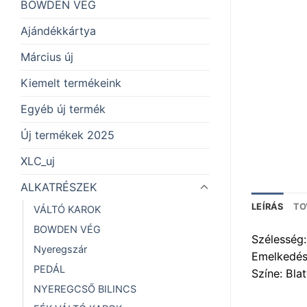
BOWDEN VÉG
Ajándékkártya
Március új
Kiemelt termékeink
Egyéb új termék
Új termékek 2025
XLC_uj
ALKATRÉSZEK
LEÍRÁS
TO
VÁLTÓ KAROK
BOWDEN VÉG
Szélesség
Nyeregszár
Emelkedés
PEDÁL
Színe: Bla
NYEREGCSŐ BILINCS