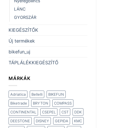
Nyeregbilincs
LÁNC
GYORSZÁR
KIEGÉSZÍTŐK
Új termékek
bikefun_uj
TÁPLÁLÉKKIEGÉSZÍTŐ
MÁRKÁK
Adriatica
Bellelli
BIKEFUN
Biketrade
BRYTON
COMPASS
CONTINENTAL
CSEPEL
CST
DDK
DEESTONE
DISNEY
GEPIDA
KMC