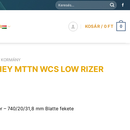
Keresés
a
következőre:
KOSÁR /
0
FT
R
0
KORMÁNY
HEY MTTN WCS LOW RIZER
 – 740/20/31,8 mm Blatte fekete