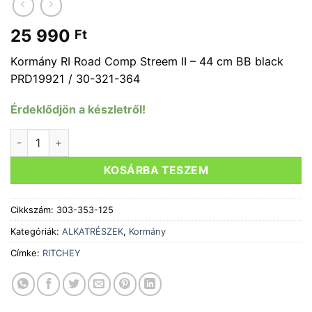
25 990
Ft
Kormány RI Road Comp Streem II – 44 cm BB black
PRD19921 / 30-321-364
Érdeklődjön a készletről!
Kormány RITCHEY ROAD COMP STREEM II 44 cm BB fekete 
KOSÁRBA TESZEM
Cikkszám:
303-353-125
Kategóriák:
ALKATRÉSZEK
,
Kormány
Címke:
RITCHEY