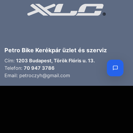
Petro Bike Kerékpár üzlet és szerviz
Cím:
1203 Budapest, Török Flóris u. 13.
Telefon:
70 947 3786
Email:
petroczyh@gmail.com
Nyári nyitva tartás
(Március 1. – Október 31.)
H-P: 10.00-18.00
SZ: 9.00-13.00