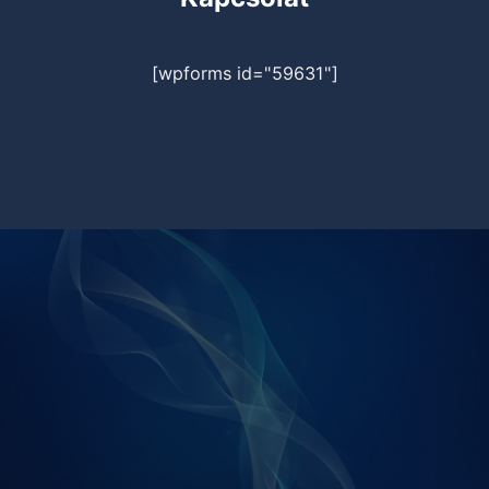
[wpforms id="59631"]