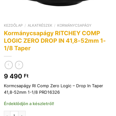
KEZDŐLAP
/
ALKATRÉSZEK
/
KORMÁNYCSAPÁGY
Kormánycsapágy RITCHEY COMP
LOGIC ZERO DROP IN 41,8-52mm 1-
1/8 Taper
9 490
Ft
Kormcsapágy RI Comp Zero Logic – Drop In Taper
41,8-52mm 1-1/8 PRD16326
Érdeklődjön a készletről!
Kormánycsapágy RITCHEY COMP LOGIC ZERO DROP IN 41,8-