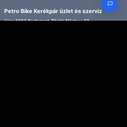
Petro Bike Kerékpár üzlet és szerviz
Cím:
1203 Budapest, Török Flóris u. 13.
Telefon:
70 947 3786
Email:
petroczyh@gmail.com
Nyári nyitva tartás
(Március 1. – Október 31.)
H-P: 10.00-18.00
SZ: 9.00-13.00
Téli nyitva tartás
(November 1. – Február 28.)
H-P: 10.00-17.00
SZ: 10.00-13.00