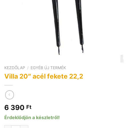
KEZDŐLAP
/
EGYÉB ÚJ TERMÉK
Villa 20″ acél fekete 22,2
6 390
Ft
Érdeklődjön a készletről!
Villa 20" acél fekete 22,2 mennyiség