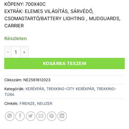
KÖPENY: 700X40C
EXTRÁK: ELEMES VILÁGÍTÁS, SÁRVÉDŐ,
CSOMAGTARTÓ/BATTERY LIGHTING , MUDGUARDS,
CARRIER
Készleten
KERÉKPÁR Firenze 50 női babyblue/ lila 17" TREKING mennyi
KOSÁRBA TESZEM
Cikkszám:
NE2561612023
Kategóriák:
KERÉKPÁR
,
TREKKING-CITY KERÉKPÁR
,
TREKKING-
TÚRA
Címkék:
FIRENZE
,
NEUZER