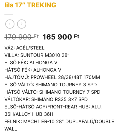
lila 17″ TREKING
Original
Current
179 900
165 900
Ft
Ft
price
price
VÁZ: ACÉL/STEEL
was:
is:
VILLA: SUNTOUR M3010 28″
179
165
ELSŐ FÉK: ALHONGA V
900 Ft.
900 Ft.
HÁTSÓ FÉK: ALHONGA V
HAJTÓMŰ: PROWHEEL 28/38/48T 170MM
ELSŐ VÁLTÓ: SHIMANO TOURNEY 3 SPD
HÁTSÓ VÁLTÓ: SHIMANO TOURNEY 7 SPD
VÁLTÓKAR: SHIMANO RS35 3×7 SPD
ELSŐ-HÁTSÓ AGY/FRONT-REAR HUB: ALU.
36H/ALLOY HUB 36H
FELNIK: MACH1 ER-10 28″ DUPLAFALÚ/DOUBLE
WALL