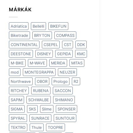
MÁRKÁK
Adriatica
Bellelli
BIKEFUN
Biketrade
BRYTON
COMPASS
CONTINENTAL
CSEPEL
CST
DDK
DEESTONE
DISNEY
GEPIDA
KMC
M-BIKE
M-WAVE
MERIDA
MITAS
mod
MONTEGRAPPA
NEUZER
Northwave
OBOR
Prologo
R2
RITCHEY
RUBENA
SACCON
SAPIM
SCHWALBE
SHIMANO
SIGMA
SKS
Slime
SPONSER
SPYRAL
SUNRACE
SUNTOUR
TEKTRO
Thule
TOOPRE