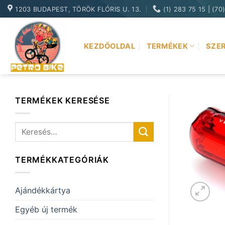
Skip
1203 BUDAPEST, TÖRÖK FLÓRIS U. 13.
(1) 283 75 15 | (70
to
content
KEZDŐOLDAL
TERMÉKEK
SZER
TERMÉKEK KERESÉSE
Keresés
a
következőre:
TERMÉKKATEGÓRIÁK
Ajándékkártya
Egyéb új termék