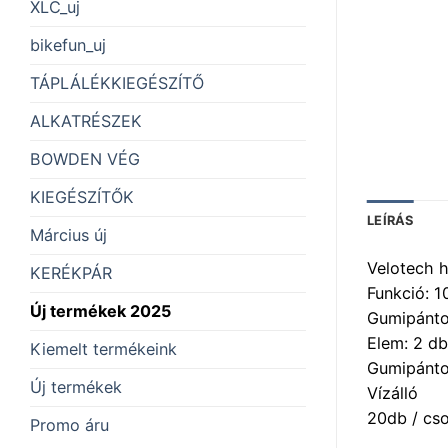
XLC_uj
bikefun_uj
TÁPLÁLÉKKIEGÉSZÍTŐ
ALKATRÉSZEK
BOWDEN VÉG
KIEGÉSZÍTŐK
LEÍRÁS
Március új
Velotech 
KERÉKPÁR
Funkció: 
Új termékek 2025
Gumipánto
Elem: 2 d
Kiemelt termékeink
Gumipánto
Új termékek
Vízálló
20db / cs
Promo áru