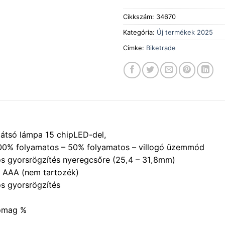
Cikkszám:
34670
Kategória:
Új termékek 2025
Címke:
Biketrade
hátsó lámpa 15 chipLED-del,
100% folyamatos – 50% folyamatos – villogó üzemmód
s gyorsrögzítés nyeregcsőre (25,4 – 31,8mm)
b AAA (nem tartozék)
s gyorsrögzítés
omag %