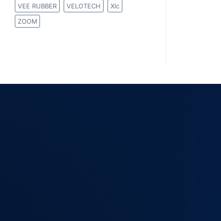
VEE RUBBER
VELOTECH
Xlc
ZOOM