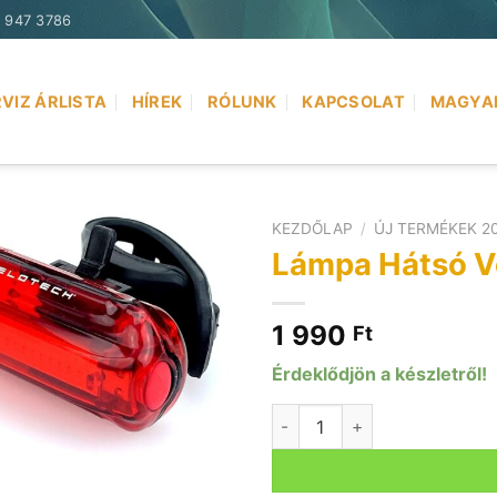
) 947 3786
VIZ ÁRLISTA
HÍREK
RÓLUNK
KAPCSOLAT
MAGYA
KEZDŐLAP
/
ÚJ TERMÉKEK 2
Lámpa Hátsó Ve
1 990
Ft
Érdeklődjön a készletről!
Lámpa Hátsó Velotech 15chi