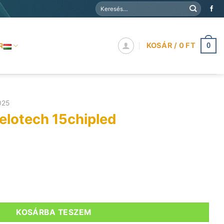
Keresés
a
következőre:
KOSÁR /
0
FT
R
0
025
lotech 15chipled
pled mennyiség
KOSÁRBA TESZEM