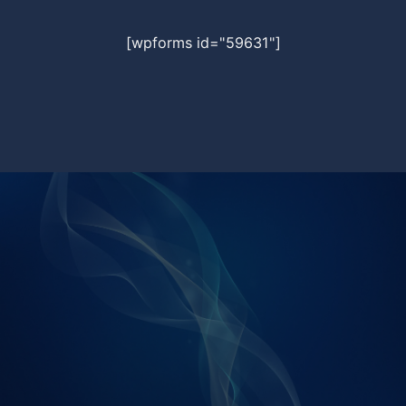
[wpforms id="59631"]