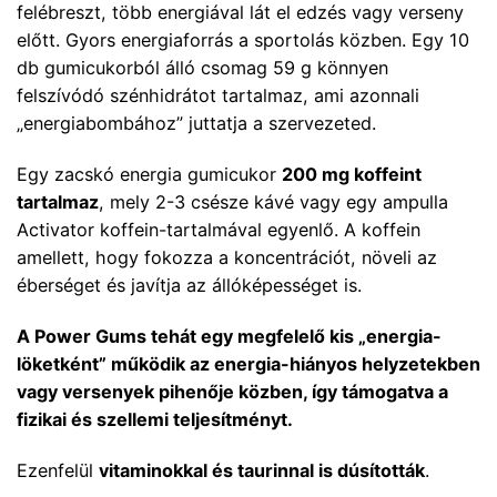
felébreszt, több energiával lát el edzés vagy verseny
előtt. Gyors energiaforrás a sportolás közben. Egy 10
db gumicukorból álló csomag 59 g könnyen
felszívódó szénhidrátot tartalmaz, ami azonnali
„energiabombához” juttatja a szervezeted.
Egy zacskó energia gumicukor
200 mg koffeint
tartalmaz
, mely 2-3 csésze kávé vagy egy ampulla
Activator koffein-tartalmával egyenlő. A koffein
amellett, hogy fokozza a koncentrációt, növeli az
éberséget és javítja az állóképességet is.
A Power Gums tehát egy megfelelő kis „energia-
löketként” működik az energia-hiányos helyzetekben
vagy versenyek pihenője közben, így támogatva a
fizikai és szellemi teljesítményt.
Ezenfelül
vitaminokkal és taurinnal is dúsították
.