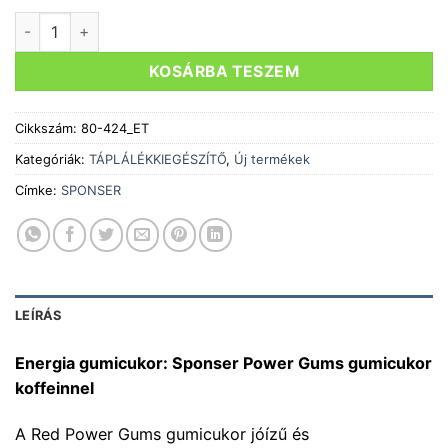
SPONSER POWER GUMS GUMICUKOR, VEGYES GYÜMÖLCS 7
KOSÁRBA TESZEM
Cikkszám:
80-424_ET
Kategóriák:
TÁPLÁLÉKKIEGÉSZÍTŐ
,
Új termékek
Címke:
SPONSER
LEÍRÁS
Energia gumicukor: Sponser Power Gums gumicukor
koffeinnel
A Red Power Gums gumicukor jóízű és