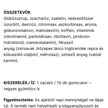
ÖSSZETEVŐK
Glükózszirup, szacharóz, zselatin, nedvesítőszer
(szorbit), dextróz, citromsav, aszkorbinsav, aroma,
glükuronolakton, maltodextrin, koffein, vitaminok
(nikotinamid, pantoténsav, riboflavin, piridoxin-
hidroklorid, cianokobalamin), fényező
anyag (zsírsavak /közepes láncú trigliceridek repce és
kókuszdió-olajból/, méhviasz), színező anyag (valódi
karmin).
KISZERELÉS / ÍZ
: 1 zacskó / 10 db gumicukor –
vegyes gyümölcs íz
Figyelmeztetés
: Az ajánlott napi mennyiséget ne lépje
túl. A termék nem helyettesíti a kiegyensúlyozott és