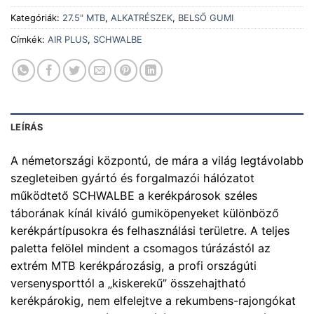
Kategóriák:
27.5" MTB
,
ALKATRÉSZEK
,
BELSŐ GUMI
Címkék:
AIR PLUS
,
SCHWALBE
LEÍRÁS
A németországi központú, de mára a világ legtávolabb
szegleteiben gyártó és forgalmazói hálózatot
működtető SCHWALBE a kerékpárosok széles
táborának kínál kiváló gumiköpenyeket különböző
kerékpártípusokra és felhasználási területre. A teljes
paletta felölel mindent a csomagos túrázástól az
extrém MTB kerékpározásig, a profi országúti
versenysporttól a „kiskerekű” összehajtható
kerékpárokig, nem elfelejtve a rekumbens-rajongókat