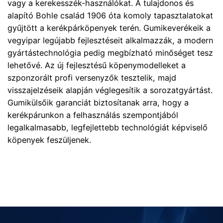
vagy a kerekesszék-használókat. A tulajdonos és
alapító Bohle család 1906 óta komoly tapasztalatokat
gyűjtött a kerékpárköpenyek terén. Gumikeverékeik a
vegyipar legújabb fejlesztéseit alkalmazzák, a modern
gyártástechnológia pedig megbízható minőséget tesz
lehetővé. Az új fejlesztésű köpenymodelleket a
szponzorált profi versenyzők tesztelik, majd
visszajelzéseik alapján véglegesítik a sorozatgyártást.
Gumikülsőik garanciát biztosítanak arra, hogy a
kerékpárunkon a felhasználás szempontjából
legalkalmasabb, legfejlettebb technológiát képviselő
köpenyek feszüljenek.