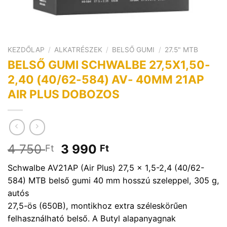
KEZDŐLAP
/
ALKATRÉSZEK
/
BELSŐ GUMI
/
27.5" MTB
BELSŐ GUMI SCHWALBE 27,5X1,50-
2,40 (40/62-584) AV- 40MM 21AP
AIR PLUS DOBOZOS
Original
Current
4 750
3 990
Ft
Ft
price
price
Schwalbe AV21AP (Air Plus) 27,5 x 1,5-2,4 (40/62-
was:
is:
584) MTB belső gumi 40 mm hosszú szeleppel, 305 g,
4
3
autós
750 Ft.
990 Ft.
27,5-ös (650B), montikhoz extra széleskörűen
felhasználható belső. A Butyl alapanyagnak