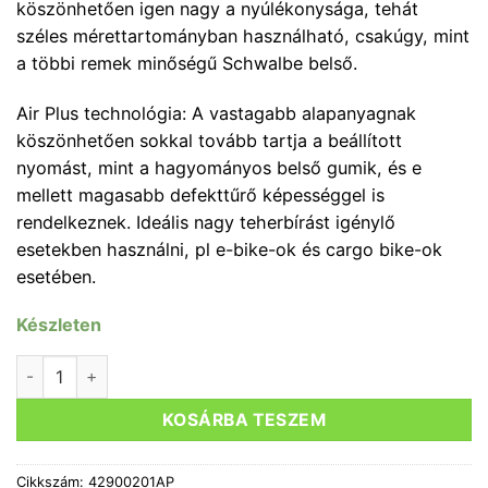
köszönhetően igen nagy a nyúlékonysága, tehát
széles mérettartományban használható, csakúgy, mint
a többi remek minőségű Schwalbe belső.
Air Plus technológia: A vastagabb alapanyagnak
köszönhetően sokkal tovább tartja a beállított
nyomást, mint a hagyományos belső gumik, és e
mellett magasabb defekttűrő képességgel is
rendelkeznek. Ideális nagy teherbírást igénylő
esetekben használni, pl e-bike-ok és cargo bike-ok
esetében.
Készleten
BELSŐ GUMI SCHWALBE 27,5X1,50-2,40 (40/62-584) AV- 
KOSÁRBA TESZEM
Cikkszám:
42900201AP