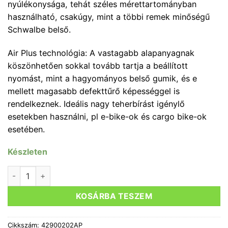
nyúlékonysága, tehát széles mérettartományban
használható, csakúgy, mint a többi remek minőségű
Schwalbe belső.
Air Plus technológia: A vastagabb alapanyagnak
köszönhetően sokkal tovább tartja a beállított
nyomást, mint a hagyományos belső gumik, és e
mellett magasabb defekttűrő képességgel is
rendelkeznek. Ideális nagy teherbírást igénylő
esetekben használni, pl e-bike-ok és cargo bike-ok
esetében.
Készleten
BELSŐ GUMI SCHWALBE 29X1,75-2,40 (40/62-622) AV- 40
KOSÁRBA TESZEM
Cikkszám:
42900202AP