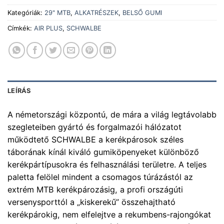
Kategóriák:
29" MTB
,
ALKATRÉSZEK
,
BELSŐ GUMI
Címkék:
AIR PLUS
,
SCHWALBE
LEÍRÁS
A németországi központú, de mára a világ legtávolabb
szegleteiben gyártó és forgalmazói hálózatot
működtető SCHWALBE a kerékpárosok széles
táborának kínál kiváló gumiköpenyeket különböző
kerékpártípusokra és felhasználási területre. A teljes
paletta felölel mindent a csomagos túrázástól az
extrém MTB kerékpározásig, a profi országúti
versenysporttól a „kiskerekű” összehajtható
kerékpárokig, nem elfelejtve a rekumbens-rajongókat