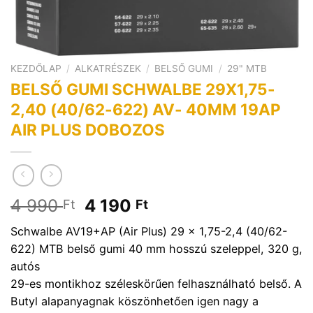
KEZDŐLAP
/
ALKATRÉSZEK
/
BELSŐ GUMI
/
29" MTB
BELSŐ GUMI SCHWALBE 29X1,75-
2,40 (40/62-622) AV- 40MM 19AP
AIR PLUS DOBOZOS
Original
Current
4 990
4 190
Ft
Ft
price
price
Schwalbe AV19+AP (Air Plus) 29 x 1,75-2,4 (40/62-
was:
is:
622) MTB belső gumi 40 mm hosszú szeleppel, 320 g,
4
4
autós
990 Ft.
190 Ft.
29-es montikhoz széleskörűen felhasználható belső. A
Butyl alapanyagnak köszönhetően igen nagy a