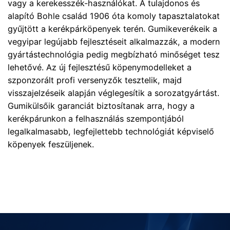
vagy a kerekesszék-használókat. A tulajdonos és
alapító Bohle család 1906 óta komoly tapasztalatokat
gyűjtött a kerékpárköpenyek terén. Gumikeverékeik a
vegyipar legújabb fejlesztéseit alkalmazzák, a modern
gyártástechnológia pedig megbízható minőséget tesz
lehetővé. Az új fejlesztésű köpenymodelleket a
szponzorált profi versenyzők tesztelik, majd
visszajelzéseik alapján véglegesítik a sorozatgyártást.
Gumikülsőik garanciát biztosítanak arra, hogy a
kerékpárunkon a felhasználás szempontjából
legalkalmasabb, legfejlettebb technológiát képviselő
köpenyek feszüljenek.