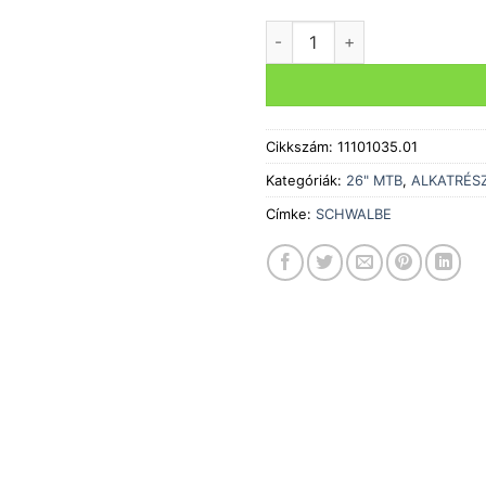
KÜLSŐ GUMI SCHWALBE LAN
Cikkszám:
11101035.01
Kategóriák:
26" MTB
,
ALKATRÉS
Címke:
SCHWALBE