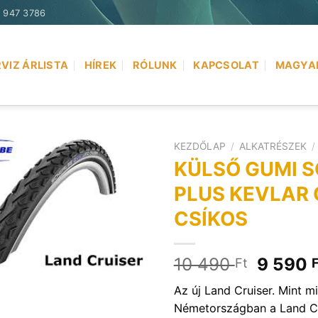
) 947 3786
VIZ ÁRLISTA
HÍREK
RÓLUNK
KAPCSOLAT
MAGYA
KEZDŐLAP
/
ALKATRÉSZEK
/
KÜLSŐ GUMI 
PLUS KEVLAR 
CSÍKOS
Origina
10 490
9 590
Ft
F
price
Az új Land Cruiser. Mint mi
was:
Németországban a Land Cr
10