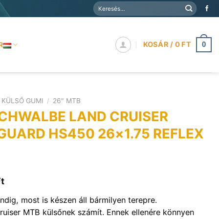
Keresés
a
következőre:
KOSÁR /
0
FT
R
0
KÜLSŐ GUMI
/
26" MTB
SCHWALBE LAND CRUISER
GUARD HS450 26×1.75 REFLEX
l
Current
t
price
ndig, most is készen áll bármilyen terepre.
is:
uiser MTB külsőnek számít. Ennek ellenére könnyen
9