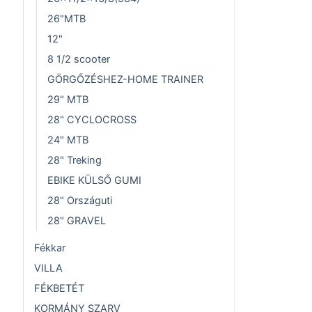
26"MTB
12"
8 1/2 scooter
GÖRGŐZÉSHEZ-HOME TRAINER
29" MTB
28" CYCLOCROSS
24" MTB
28" Treking
EBIKE KÜLSŐ GUMI
28" Országuti
28" GRAVEL
Fékkar
VILLA
FÉKBETÉT
KORMÁNY SZARV