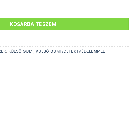
D CRUISER PLUS KEVLAR GUARD HS450 26x1.75 REFLEX CSÍ
KOSÁRBA TESZEM
ZEK
,
KÜLSŐ GUMI
,
KÜLSŐ GUMI /DEFEKTVÉDELEMMEL