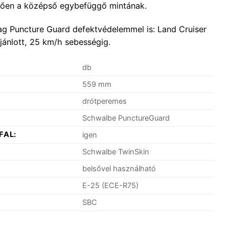
etően a középső egybefüggő mintának.
590 Ft.
ag Puncture Guard defektvédelemmel is: Land Cruiser
jánlott, 25 km/h sebességig.
db
559 mm
drótperemes
Schwalbe PunctureGuard
FAL:
igen
Schwalbe TwinSkin
belsővel használható
E-25 (ECE-R75)
SBC