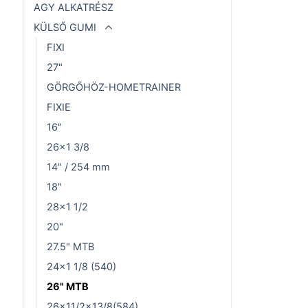
AGY ALKATRÉSZ
KÜLSŐ GUMI
FIXI
27"
GÖRGŐHÖZ-HOMETRAINER
FIXIE
16"
26x1 3/8
14" / 254 mm
18"
28x1 1/2
20"
27.5" MTB
24x1 1/8 (540)
26" MTB
26x11/2x13/8(584)