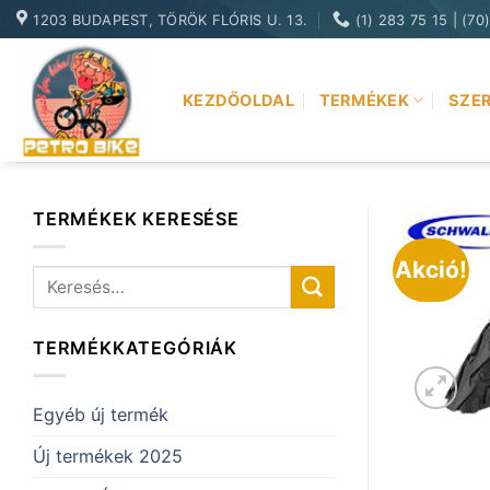
Skip
1203 BUDAPEST, TÖRÖK FLÓRIS U. 13.
(1) 283 75 15 | (70
to
content
KEZDŐOLDAL
TERMÉKEK
SZER
TERMÉKEK KERESÉSE
Akció!
Keresés
a
következőre:
TERMÉKKATEGÓRIÁK
Egyéb új termék
Új termékek 2025