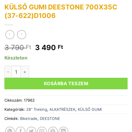
KÜLSŐ GUMI DEESTONE 700X35C
(37-622)D1006
Original
Current
3 790
3 490
Ft
Ft
price
price
Készleten
was:
is:
3
3
KÜLSŐ GUMI DEESTONE 700X35C (37-622)D1006 mennyis
790 Ft.
490 Ft.
KOSÁRBA TESZEM
Cikkszám:
17962
Kategóriák:
28" Treking
,
ALKATRÉSZEK
,
KÜLSŐ GUMI
Címkék:
Biketrade
,
DEESTONE