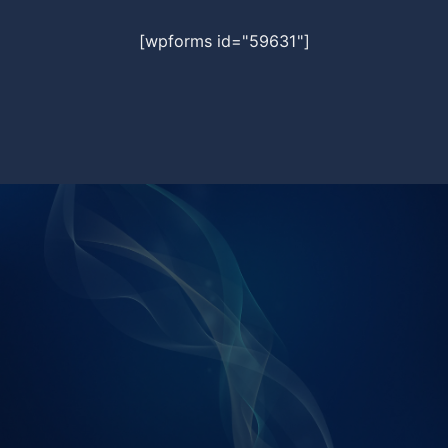
[wpforms id="59631"]