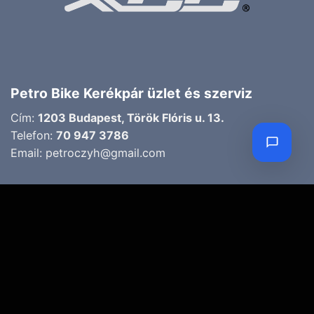
Petro Bike Kerékpár üzlet és szerviz
Cím:
1203 Budapest, Török Flóris u. 13.
Telefon:
70 947 3786
Email:
petroczyh@gmail.com
Nyári nyitva tartás
(Március 1. – Október 31.)
H-P: 10.00-18.00
SZ: 9.00-13.00