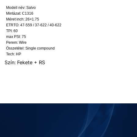
Modell név: Salvo
Mintázat: C1316
Méret inch: 26×1.75
ETRTO: 47-559 / 37-622 / 40-622
TPI: 60
max PSI: 75
Perem: Wire
Összetétel: Single compound
Tech: HP
Szín: Fekete + RS