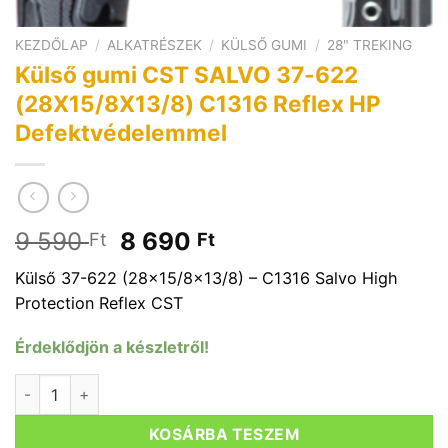
KEZDŐLAP
/
ALKATRÉSZEK
/
KÜLSŐ GUMI
/
28" TREKING
Külső gumi CST SALVO 37-622
(28X15/8X13/8) C1316 Reflex HP
Defektvédelemmel
Original
Current
9 590
8 690
Ft
Ft
price
price
Külső 37-622 (28×15/8×13/8) – C1316 Salvo High
was:
is:
Protection Reflex CST
9
8
590 Ft.
690 Ft.
Érdeklődjön a készletről!
Külső gumi CST SALVO 37-622 (28X15/8X13/8) C1316 Refle
KOSÁRBA TESZEM