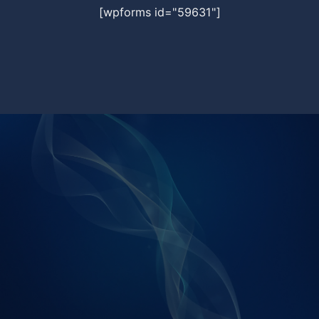
[wpforms id="59631"]