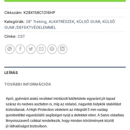
Cikkszám:
K28X158C1316HP
Kategóriák:
28" Treking
,
ALKATRÉSZEK
,
KÜLSŐ GUMI
,
KÜLSŐ
GUMI /DEFEKTVÉDELEMMEL
Címke:
CST
LEÍRÁS
TOVÁBBI INFORMÁCIÓK
Apró, gyémánt alakú recékkel mintázott futófelülete egyaránt jól tapad
száraz és nedves aszfalton is, míg az oldalsó, nagyobb bütykök stabilitást
biztosítanak. A High-Protection védelem az integrált 5 mm vastag
gumibetéttel egyedülálló segítséget nyújt a defektek ellen. A Salvo oldalfala
fényvisszaverő csíkkal rendelkezik, hogy minden körülmények között
jó láthatóságot biztosítson.