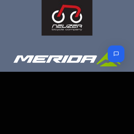
Petro Bike Kerékpár üzlet és szerviz