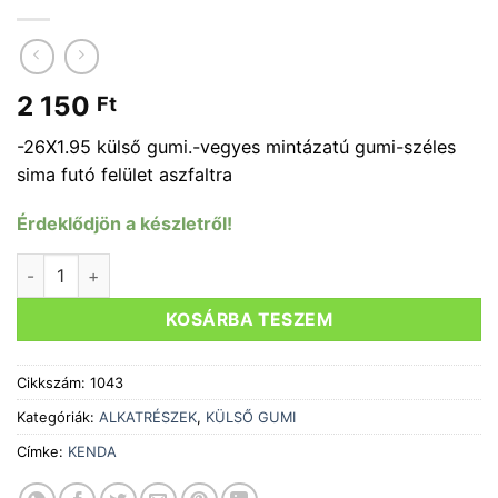
2 150
Ft
-26X1.95 külső gumi.-vegyes mintázatú gumi-széles
sima futó felület aszfaltra
Érdeklődjön a készletről!
KENDA KONTACT 26" KÜLSŐ GUMI mennyiség
KOSÁRBA TESZEM
Cikkszám:
1043
Kategóriák:
ALKATRÉSZEK
,
KÜLSŐ GUMI
Címke:
KENDA