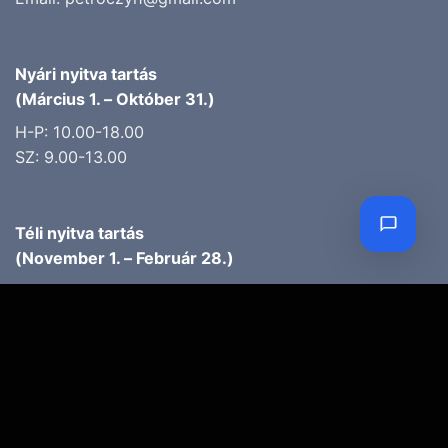
Nyári nyitva tartás
(Március 1. – Október 31.)
H-P: 10.00-18.00
SZ: 9.00-13.00
Téli nyitva tartás
(November 1. – Február 28.)
H-P: 10.00-17.00
SZ: 10.00-13.00