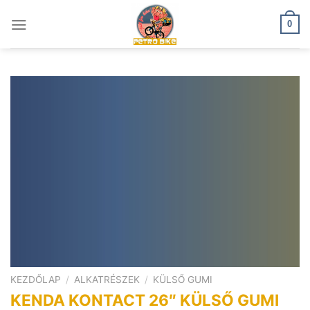
Skip
to
0
content
KEZDŐLAP
/
ALKATRÉSZEK
/
KÜLSŐ GUMI
KENDA KONTACT 26″ KÜLSŐ GUMI