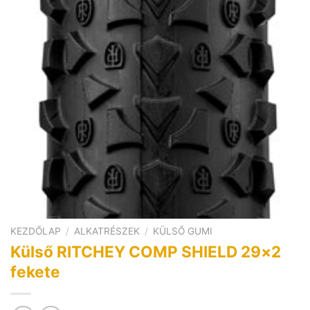
KEZDŐLAP
/
ALKATRÉSZEK
/
KÜLSŐ GUMI
Külső RITCHEY COMP SHIELD 29×2
fekete