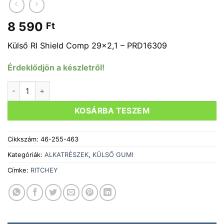
8 590
Ft
Külső RI Shield Comp 29×2,1 – PRD16309
Érdeklődjön a készletről!
Külső RITCHEY COMP SHIELD 29x2 fekete mennyiség
KOSÁRBA TESZEM
Cikkszám:
46-255-463
Kategóriák:
ALKATRÉSZEK
,
KÜLSŐ GUMI
Címke:
RITCHEY