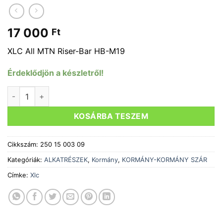
17 000
Ft
XLC All MTN Riser-Bar HB-M19
Érdeklődjön a készletről!
Kormány All MTN 780/31,8/50 mm 12 fok matt fekete HB-M1
KOSÁRBA TESZEM
Cikkszám:
250 15 003 09
Kategóriák:
ALKATRÉSZEK
,
Kormány
,
KORMÁNY-KORMÁNY SZÁR
Címke:
Xlc