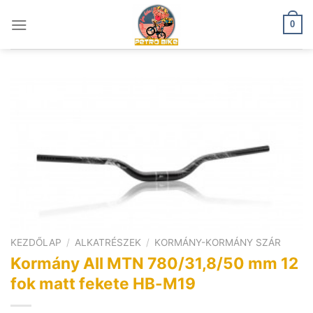
Skip
to
0
content
KEZDŐLAP
/
ALKATRÉSZEK
/
KORMÁNY-KORMÁNY SZÁR
Kormány All MTN 780/31,8/50 mm 12
fok matt fekete HB-M19