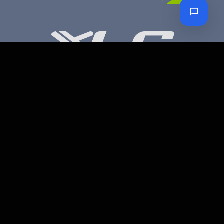
Petro Bike Kerékpár üzlet és szerviz
Cím:
1203 Budapest, Török Flóris u. 13.
Telefon:
70 947 3786
Email:
petroczyh@gmail.com
Nyári nyitva tartás
(Március 1. – Október 31.)
H-P: 10.00-18.00