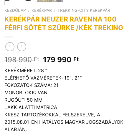
KEZDŐLAP
/
KERÉKPÁR
/
TREKKING-CITY KERÉKPÁR
KERÉKPÁR NEUZER RAVENNA 100
FÉRFI SÖTÉT SZÜRKE /KÉK TREKING
Original
Current
198 990
179 990
Ft
Ft
price
price
KERÉKMÉRET: 28 ”
was:
is:
ELÉRHETŐ VÁZMÉRETEK: 19″, 21″
198
179
FOKOZATOK SZÁMA: 21
990 Ft.
990 Ft.
MONOBLOKK: VAN
RUGÓÚT: 50 MM
LAKK ALATTI MATRICA
KRESZ TARTOZÉKOKKAL FELSZERELVE, A
2015.08.01-ÉN HATÁLYOS MAGYAR JOGSZABÁLYOK
ALAPJÁN.