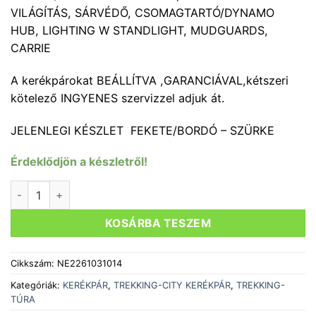
VILÁGÍTÁS, SÁRVÉDŐ, CSOMAGTARTÓ/DYNAMO
HUB, LIGHTING W STANDLIGHT, MUDGUARDS,
CARRIE
A kerékpárokat BEÁLLÍTVA ,GARANCIÁVAL,kétszeri
kötelező INGYENES szervizzel adjuk át.
JELENLEGI KÉSZLET FEKETE/BORDÓ – SZÜRKE
Érdeklődjön a készletről!
KERÉKPÁR NEUZER RAVENNA 100 FÉRFI SÖTÉT SZÜRKE /KÉ
KOSÁRBA TESZEM
Cikkszám:
NE2261031014
Kategóriák:
KERÉKPÁR
,
TREKKING-CITY KERÉKPÁR
,
TREKKING-
TÚRA