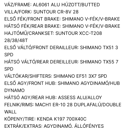
VÁZ/FRAME: AL6061 ALU HÚZOTT/BUTTED
VILLA/FORK: SUNTOUR CR-8V 28
ELSŐ FÉK/FRONT BRAKE: SHIMANO V-FÉK/V-BRAKE
HÁTSÓ FÉK/REAR BRAKE: SHIMANO V-FÉK/V-BRAKE
HAJTÓMŰ/CRANKSET: SUNTOUR XCC-T208
28/38/48T
ELSŐ VÁLTÓ/FRONT DERAILLEUR: SHIMANO TX51 3
SPD
HÁTSÓ VÁLTÓ/REAR DEREILLEUR: SHIMANO TX55 7
SPD
VÁLTÓKAR/SHIFTERS: SHIMANO EF51 3X7 SPD
ELSŐ AGY/FRONT HUB: SHIMANO AGYDINAMÓ/HUB
DYNAMO
HÁTSÓ AGY/REAR HUB: ASSESS ALU/ALLOY
FELNIK/RIMS: MACH1 ER-10 28 DUPLAFALÚ/DOUBLE
WALL
KÖPENY/TIRE: KENDA K197 700X40C
EXTRÁK/EXTRAS: AGYDINAMÓ, ÁLLÓFÉNYES