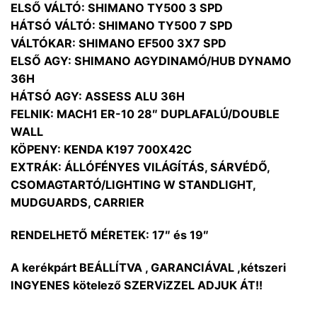
ELSŐ VÁLTÓ: SHIMANO TY500 3 SPD
HÁTSÓ VÁLTÓ: SHIMANO TY500 7 SPD
VÁLTÓKAR: SHIMANO EF500 3X7 SPD
ELSŐ AGY: SHIMANO AGYDINAMÓ/HUB DYNAMO
36H
HÁTSÓ AGY: ASSESS ALU 36H
FELNIK: MACH1 ER-10 28″ DUPLAFALÚ/DOUBLE
WALL
KÖPENY: KENDA K197 700X42C
EXTRÁK: ÁLLÓFÉNYES VILÁGÍTÁS, SÁRVÉDŐ,
CSOMAGTARTÓ/LIGHTING W STANDLIGHT,
MUDGUARDS, CARRIER
RENDELHETŐ MÉRETEK: 17″ és 19″
A kerékpárt BEÁLLÍTVA , GARANCIÁVAL ,kétszeri
INGYENES kötelező SZERViZZEL ADJUK ÁT!!