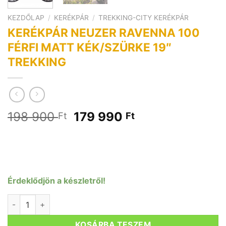
KEZDŐLAP
/
KERÉKPÁR
/
TREKKING-CITY KERÉKPÁR
KERÉKPÁR NEUZER RAVENNA 100
FÉRFI MATT KÉK/SZÜRKE 19″
TREKKING
Original
Current
198 900
179 990
Ft
Ft
price
price
was:
is:
198
179
900 Ft.
990 Ft.
Érdeklődjön a készletről!
KERÉKPÁR NEUZER RAVENNA 100 FÉRFI MATT KÉK/SZÜRKE 
KOSÁRBA TESZEM