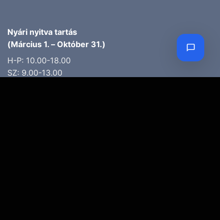
Nyári nyitva tartás
(Március 1. – Október 31.)
H-P: 10.00-18.00
SZ: 9.00-13.00
Téli nyitva tartás
(November 1. – Február 28.)
H-P: 10.00-17.00
SZ: 10.00-13.00