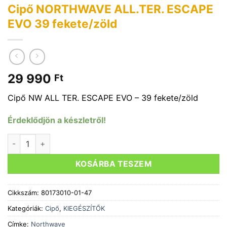
Cipő NORTHWAVE ALL.TER. ESCAPE
EVO 39 fekete/zöld
29 990
Ft
Cipő NW ALL TER. ESCAPE EVO – 39 fekete/zöld
Érdeklődjön a készletről!
Cipő NORTHWAVE ALL.TER. ESCAPE EVO 39 fekete/zöld me
KOSÁRBA TESZEM
Cikkszám:
80173010-01-47
Kategóriák:
Cipő
,
KIEGÉSZÍTŐK
Címke:
Northwave