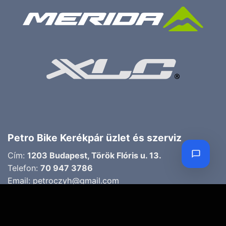
Petro Bike Kerékpár üzlet és szerviz
Cím:
1203 Budapest, Török Flóris u. 13.
Telefon:
70 947 3786
Email:
petroczyh@gmail.com
Nyári nyitva tartás