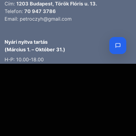
Cím:
1203 Budapest, Török Flóris u. 13.
Telefon:
70 947 3786
Email:
petroczyh@gmail.com
Nyári nyitva tartás
(Március 1. – Október 31.)
H-P: 10.00-18.00
SZ: 9.00-13.00
Téli nyitva tartás
(November 1. – Február 28.)
H-P: 10.00-17.00
SZ: 10.00-13.00