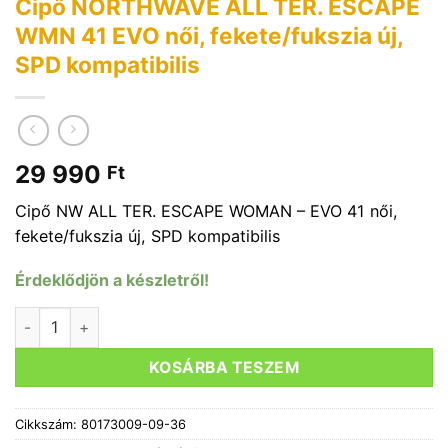
Cipő NORTHWAVE ALL TER. ESCAPE
WMN 41 EVO női, fekete/fukszia új,
SPD kompatibilis
29 990
Ft
Cipő NW ALL TER. ESCAPE WOMAN – EVO 41 női,
fekete/fukszia új, SPD kompatibilis
Érdeklődjön a készletről!
Cipő NORTHWAVE ALL TER. ESCAPE WMN 41 EVO női, fekete/f
KOSÁRBA TESZEM
Cikkszám:
80173009-09-36