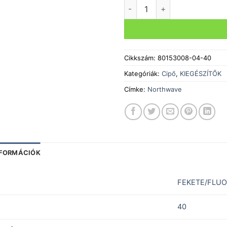
Cipő NORTHWAVE ALL TER. S
Cikkszám:
80153008-04-40
Kategóriák:
Cipő
,
KIEGÉSZÍTŐK
Címke:
Northwave
NFORMÁCIÓK
FEKETE/FLUO
40