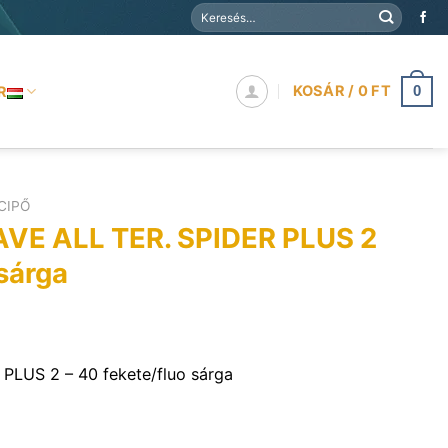
Keresés
a
következőre:
KOSÁR /
0
FT
R
0
CIPŐ
VE ALL TER. SPIDER PLUS 2
sárga
PLUS 2 – 40 fekete/fluo sárga