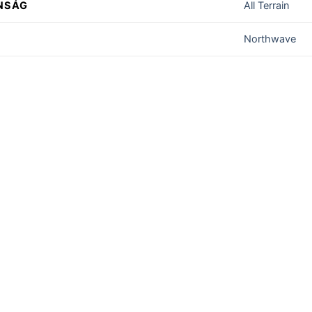
NSÁG
All Terrain
Northwave