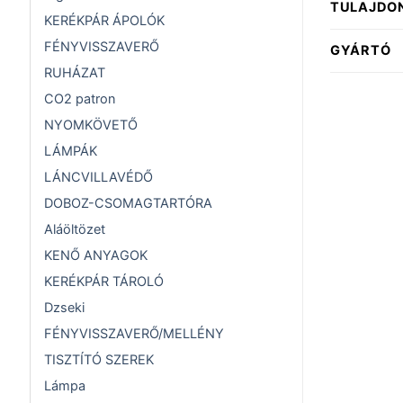
TULAJDO
KERÉKPÁR ÁPOLÓK
FÉNYVISSZAVERŐ
GYÁRTÓ
RUHÁZAT
CO2 patron
NYOMKÖVETŐ
LÁMPÁK
LÁNCVILLAVÉDŐ
DOBOZ-CSOMAGTARTÓRA
Aláöltözet
KENŐ ANYAGOK
KERÉKPÁR TÁROLÓ
Dzseki
FÉNYVISSZAVERŐ/MELLÉNY
TISZTÍTÓ SZEREK
Lámpa