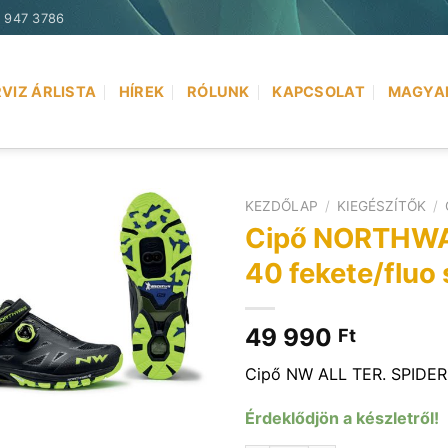
) 947 3786
VIZ ÁRLISTA
HÍREK
RÓLUNK
KAPCSOLAT
MAGYA
KEZDŐLAP
/
KIEGÉSZÍTŐK
/
Cipő NORTHWA
40 fekete/fluo 
49 990
Ft
Cipő NW ALL TER. SPIDER 
Érdeklődjön a készletről!