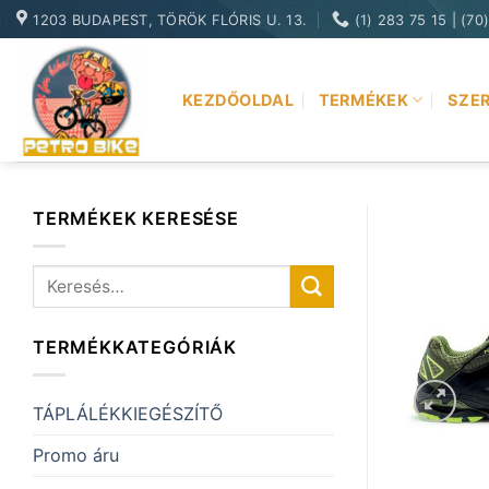
Skip
1203 BUDAPEST, TÖRÖK FLÓRIS U. 13.
(1) 283 75 15 | (70
to
content
KEZDŐOLDAL
TERMÉKEK
SZER
TERMÉKEK KERESÉSE
Keresés
a
következőre:
TERMÉKKATEGÓRIÁK
TÁPLÁLÉKKIEGÉSZÍTŐ
Promo áru