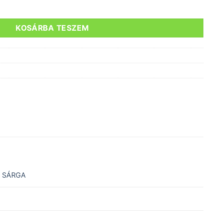
PIDER PLUS 2 40 fekete/fluo sárga mennyiség
KOSÁRBA TESZEM
 SÁRGA