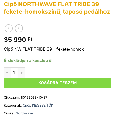
Cipő NORTHWAVE FLAT TRIBE 39
fekete-homokszínű, taposó pedálhoz
35 990
Ft
Cipő NW FLAT TRIBE 39 – fekete/homok
Érdeklődjön a készletről!
Cipő NORTHWAVE FLAT TRIBE 39 fekete-homokszínű, tapos
KOSÁRBA TESZEM
Cikkszám:
80193038-10-37
Kategóriák:
Cipő
,
KIEGÉSZÍTŐK
Címke:
Northwave