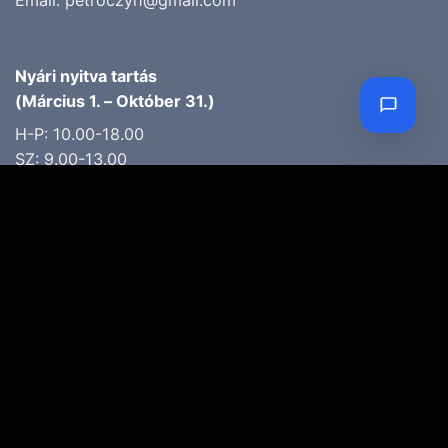
Email:
petroczyh@gmail.com
Nyári nyitva tartás
(Március 1. – Október 31.)
H-P: 10.00-18.00
SZ: 9.00-13.00
Téli nyitva tartás
(November 1. – Február 28.)
H-P: 10.00-17.00
SZ: 10.00-13.00