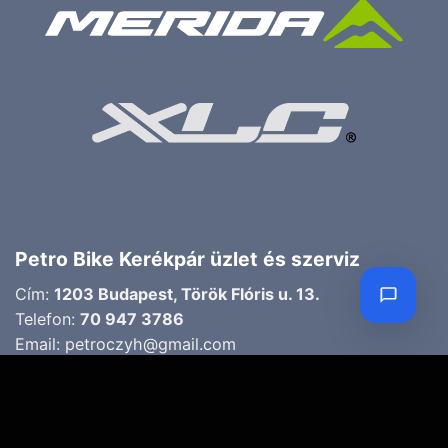
Petro Bike Kerékpár üzlet és szerviz
Cím:
1203 Budapest, Török Flóris u. 13.
Telefon:
70 947 3786
Email:
petroczyh@gmail.com
Nyári nyitva tartás
(Március 1. – Október 31.)