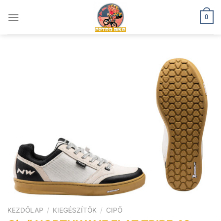
Skip
to
0
content
KEZDŐLAP
/
KIEGÉSZÍTŐK
/
CIPŐ