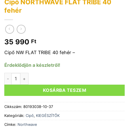
Cipő NORTHWAVE FLAT TRIBE 40
fehér
35 990
Ft
Cipő NW FLAT TRIBE 40 fehér –
Érdeklődjön a készletről!
Cipő NORTHWAVE FLAT TRIBE 40 fehér mennyiség
KOSÁRBA TESZEM
Cikkszám:
80193038-10-37
Kategóriák:
Cipő
,
KIEGÉSZÍTŐK
Címke:
Northwave